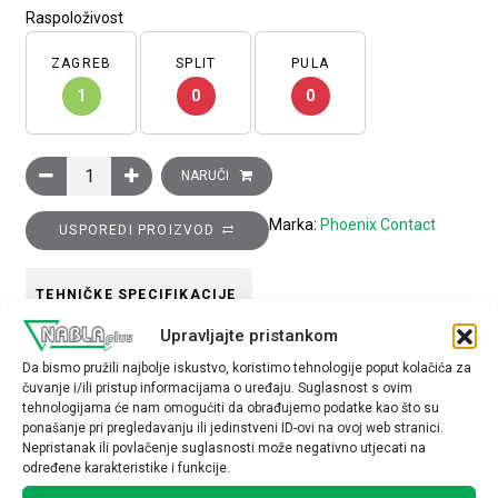
Raspoloživost
ZAGREB
SPLIT
PULA
1
0
0
Kućište utičnice-umetka, D7 serije, metalno, jedna zakačka 
NARUČI
Marka:
Phoenix Contact
USPOREDI PROIZVOD
TEHNIČKE SPECIFIKACIJE
Upravljajte pristankom
Serija
Da bismo pružili najbolje iskustvo, koristimo tehnologije poput kolačića za
čuvanje i/ili pristup informacijama o uređaju. Suglasnost s ovim
D7
tehnologijama će nam omogućiti da obrađujemo podatke kao što su
ponašanje pri pregledavanju ili jedinstveni ID-ovi na ovoj web stranici.
Nepristanak ili povlačenje suglasnosti može negativno utjecati na
određene karakteristike i funkcije.