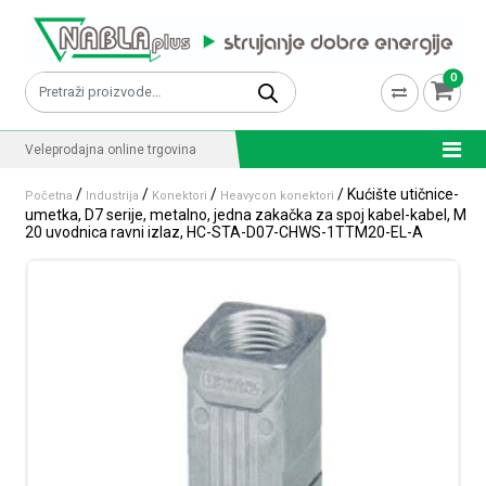
Skip to content
0
Pretraži:
Veleprodajna online trgovina
/
/
/
/ Kućište utičnice-
Početna
Industrija
Konektori
Heavycon konektori
umetka, D7 serije, metalno, jedna zakačka za spoj kabel-kabel, M
20 uvodnica ravni izlaz, HC-STA-D07-CHWS-1TTM20-EL-A