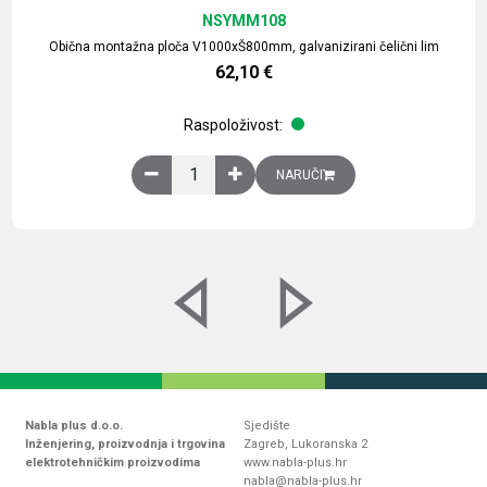
NSYMM108
Obična montažna ploča V1000xŠ800mm, galvanizirani čelični lim
62,10
€
Raspoloživost:
Obična montažna ploča V1000xŠ800mm, galvaniz
NARUČI
Nabla plus d.o.o.
Sjedište
Inženjering, proizvodnja i trgovina
Zagreb, Lukoranska 2
elektrotehničkim proizvodima
www.nabla-plus.hr
nabla@nabla-plus.hr