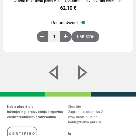
Obična montažna ploča V1000xŠ800mm, galvanizirani čelični lim
62,10
€
Raspoloživost:
Obična montažna ploča V1000xŠ800mm, galvaniz
NARUČI
Nabla plus d.o.o.
Sjedište
Inženjering, proizvodnja i trgovina
Zagreb, Lukoranska 2
elektrotehničkim proizvodima
www.nabla-plus.hr
nabla@nabla-plus.hr