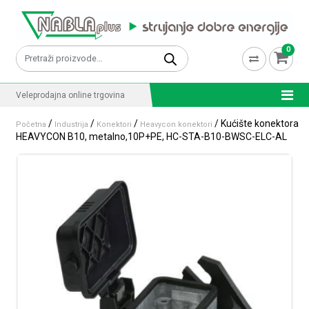
Skip to content
0
Pretraži:
Veleprodajna online trgovina
/
/
/
/ Kućište konektora
Početna
Industrija
Konektori
Heavycon konektori
HEAVYCON B10, metalno,10P+PE, HC-STA-B10-BWSC-ELC-AL