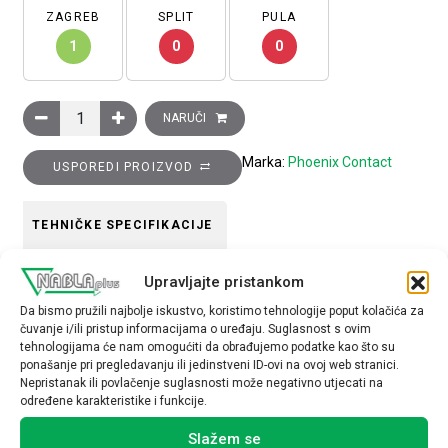
ZAGREB
SPLIT
PULA
1
0
0
Kućište konektora HEAVYCON B10, metalno,10P+PE, HC-STA
NARUČI
Marka:
Phoenix Contact
USPOREDI PROIZVOD
TEHNIČKE SPECIFIKACIJE
Serija
Upravljajte pristankom
B10
Da bismo pružili najbolje iskustvo, koristimo tehnologije poput kolačića za
čuvanje i/ili pristup informacijama o uređaju. Suglasnost s ovim
tehnologijama će nam omogućiti da obrađujemo podatke kao što su
ponašanje pri pregledavanju ili jedinstveni ID-ovi na ovoj web stranici.
Nepristanak ili povlačenje suglasnosti može negativno utjecati na
određene karakteristike i funkcije.
Povezani proizvodi
Slažem se