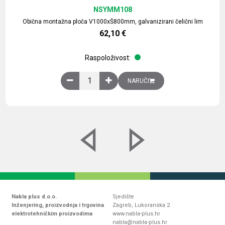
NSYMM108
Obična montažna ploča V1000xŠ800mm, galvanizirani čelični lim
62,10
€
Raspoloživost:
Obična montažna ploča V1000xŠ800mm, galvaniz
NARUČI
Nabla plus d.o.o.
Sjedište
Inženjering, proizvodnja i trgovina
Zagreb, Lukoranska 2
elektrotehničkim proizvodima
www.nabla-plus.hr
nabla@nabla-plus.hr