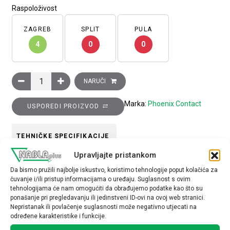
Raspoloživost
ZAGREB
SPLIT
PULA
4
0
0
Kućište konektora, B6 serija, metalno, sa zakačkom za spoj
NARUČI
Marka:
Phoenix Contact
USPOREDI PROIZVOD
TEHNIČKE SPECIFIKACIJE
Upravljajte pristankom
Serija
Da bismo pružili najbolje iskustvo, koristimo tehnologije poput kolačića za
čuvanje i/ili pristup informacijama o uređaju. Suglasnost s ovim
B6
tehnologijama će nam omogućiti da obrađujemo podatke kao što su
ponašanje pri pregledavanju ili jedinstveni ID-ovi na ovoj web stranici.
Nepristanak ili povlačenje suglasnosti može negativno utjecati na
određene karakteristike i funkcije.