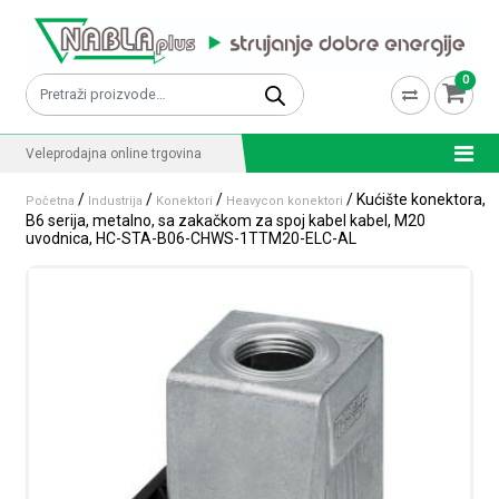
Skip to content
0
Pretraži:
Veleprodajna online trgovina
/
/
/
/ Kućište konektora,
Početna
Industrija
Konektori
Heavycon konektori
B6 serija, metalno, sa zakačkom za spoj kabel kabel, M20
uvodnica, HC-STA-B06-CHWS-1TTM20-ELC-AL