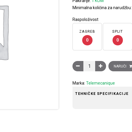
Pakiranje:
1 KOM
Minimalna količina za narudžbu
Raspoloživost
ZAGREB
SPLIT
0
0
Krajnja sklopka XCKP, s u
NARUČI
Marka:
Telemecanique
TEHNIČKE SPECIFIKACIJE