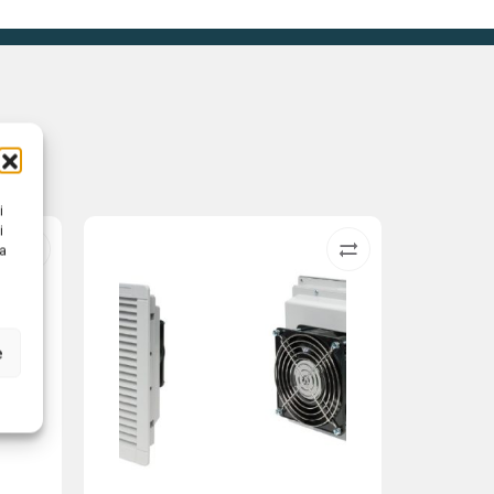
i
i
na
e