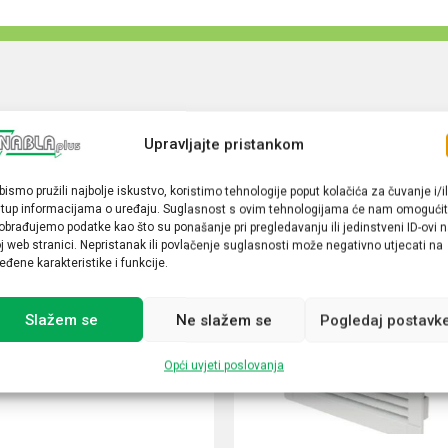
Upravljajte pristankom
bismo pružili najbolje iskustvo, koristimo tehnologije poput kolačića za čuvanje i/il
stup informacijama o uređaju. Suglasnost s ovim tehnologijama će nam omogućit
obrađujemo podatke kao što su ponašanje pri pregledavanju ili jedinstveni ID-ovi 
j web stranici. Nepristanak ili povlačenje suglasnosti može negativno utjecati na
eđene karakteristike i funkcije.
Slažem se
Ne slažem se
Pogledaj postavk
Opći uvjeti poslovanja