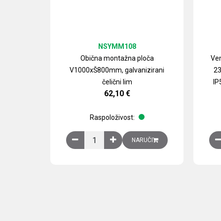
NSYMM108
Obična montažna ploča
Ven
V1000xŠ800mm, galvanizirani
23
čelični lim
IP
62,10
€
Raspoloživost:
Obična montažna ploča V1000xŠ800mm, galvan
NARUČI