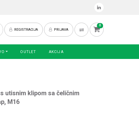
0
REGISTRACIJA
PRIJAVA
VO
OUTLET
AKCIJA
s utisnim klipom sa čeličnim
ap, M16