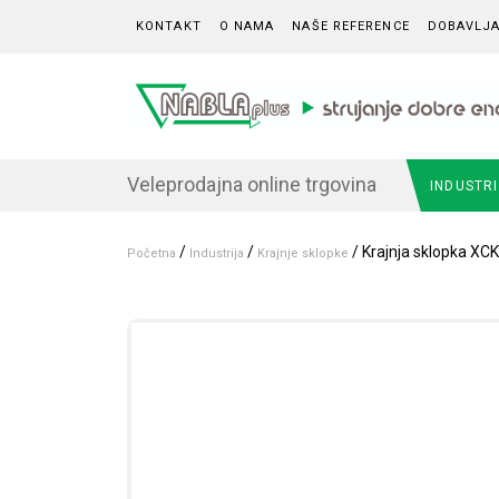
Skip to content
KONTAKT
O NAMA
NAŠE REFERENCE
DOBAVLJA
Veleprodajna online trgovina
INDUSTR
/
/
/ Krajnja sklopka XC
Početna
Industrija
Krajnje sklopke