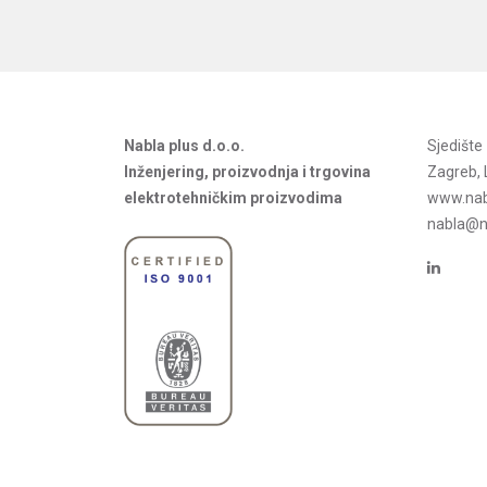
Nabla plus d.o.o.
Sjedišt
Inženjering, proizvodnja i trgovina
Zagreb, 
elektrotehničkim proizvodima
www.nab
nabla@na