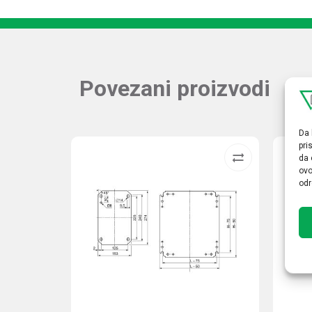
Povezani proizvodi
Da 
pri
da 
ovo
odr