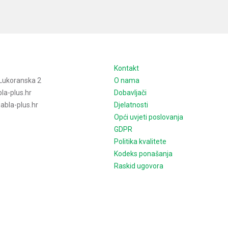
e
Kontakt
Lukoranska 2
O nama
la-plus.hr
Dobavljači
bla-plus.hr
Djelatnosti
Opći uvjeti poslovanja
GDPR
Politika kvalitete
Kodeks ponašanja
Raskid ugovora