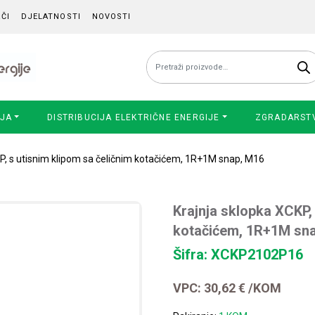
ČI
DJELATNOSTI
NOVOSTI
Pretraži:
IJA
DISTRIBUCIJA ELEKTRIČNE ENERGIJE
ZGRADARST
KP, s utisnim klipom sa čeličnim kotačićem, 1R+1M snap, M16
Krajnja sklopka XCKP, 
kotačićem, 1R+1M sn
Šifra: XCKP2102P16
VPC:
30,62
€
/KOM