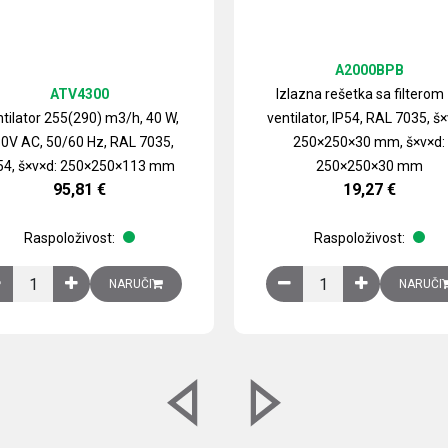
A2000BPB
ATV4300
Izlazna rešetka sa filterom
tilator 255(290) m3/h, 40 W,
ventilator, IP54, RAL 7035, š×
0V AC, 50/60 Hz, RAL 7035,
250×250×30 mm, š×v×d:
54, š×v×d: 250×250×113 mm
250×250×30 mm
95,81
€
19,27
€
Raspoloživost:
Raspoloživost:
izirani čelični lim količina
Ventilator 255(290) m3/h, 40 W, 230V AC, 50/60 Hz, RAL 7035, IP54,
Izlazna rešetka sa fil
NARUČI
NARUČI