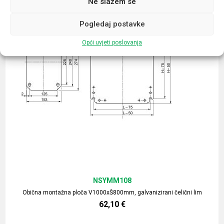
Ne slažem se
Pogledaj postavke
Opći uvjeti poslovanja
NSYMM108
Obična montažna ploča V1000xŠ800mm, galvanizirani čelični lim
62,10
€