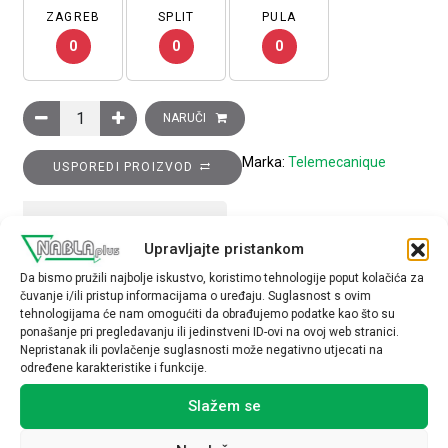
ZAGREB
SPLIT
PULA
0
0
0
Krajnja sklopka XCKJ, utisni klip s metalnim vrhom, 1R+1M kon
NARUČI
Marka:
Telemecanique
USPOREDI PROIZVOD
TEHNIČKE SPECIFIKACIJE
Upravljajte pristankom
Da bismo pružili najbolje iskustvo, koristimo tehnologije poput kolačića za
čuvanje i/ili pristup informacijama o uređaju. Suglasnost s ovim
tehnologijama će nam omogućiti da obrađujemo podatke kao što su
ponašanje pri pregledavanju ili jedinstveni ID-ovi na ovoj web stranici.
Nepristanak ili povlačenje suglasnosti može negativno utjecati na
određene karakteristike i funkcije.
Povezani proizvodi
Slažem se