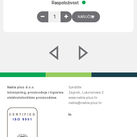
Raspoloživost:
Obična montažna ploča V1000xŠ800mm, galvaniz
NARUČI
Nabla plus d.o.o.
Sjedište
Inženjering, proizvodnja i trgovina
Zagreb, Lukoranska 2
elektrotehničkim proizvodima
www.nabla-plus.hr
nabla@nabla-plus.hr