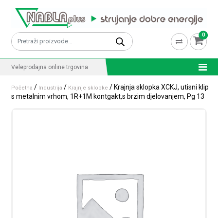
Skip to content
0
Pretraži:
Veleprodajna online trgovina
/
/
/ Krajnja sklopka XCKJ, utisni klip
Početna
Industrija
Krajnje sklopke
s metalnim vrhom, 1R+1M kontgakt,s brzim djelovanjem, Pg 13