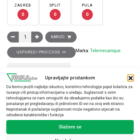
ZAGREB
SPLIT
PULA
0
0
0
Krajnja sklopka XCKJ, s mačjim repom, 1R+1M kontakt, snap ac
NARUČI
Marka:
Telemecanique
USPOREDI PROIZVOD
TEHNIČKE SPECIFIKACIJE
Upravljajte pristankom
Da bismo pružili najbolje iskustvo, koristimo tehnologije poput kolačića za
čuvanje i/ili pristup informacijama o uređaju. Suglasnost s ovim
tehnologijama će nam omogućiti da obrađujemo podatke kao što su
ponašanje pri pregledavanju ili jedinstveni ID-ovi na ovoj web stranici.
Nepristanak ili povlačenje suglasnosti može negativno utjecati na
određene karakteristike i funkcije.
Povezani proizvodi
Slažem se