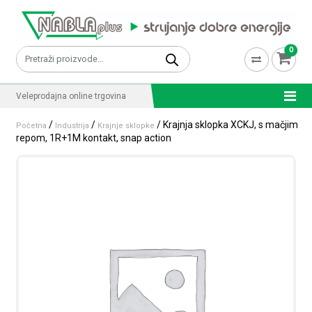
Skip to content
0
Pretraži:
Veleprodajna online trgovina
/
/
/ Krajnja sklopka XCKJ, s mačjim
Početna
Industrija
Krajnje sklopke
repom, 1R+1M kontakt, snap action