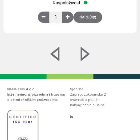
Raspoloživost:
Obična montažna ploča V1000xŠ800mm, galvaniz
NARUČI
Nabla plus d.o.o.
Sjedište
Inženjering, proizvodnja i trgovina
Zagreb, Lukoranska 2
elektrotehničkim proizvodima
www.nabla-plus.hr
nabla@nabla-plus.hr