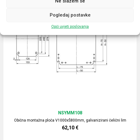
Ne slažem se
Pogledaj postavke
Opći uvjeti poslovanja
NSYMM108
Obična montažna ploča V1000xŠ800mm, galvanizirani čelični lim
62,10
€