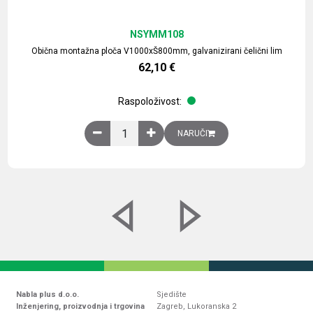
NSYMM108
Obična montažna ploča V1000xŠ800mm, galvanizirani čelični lim
62,10
€
Raspoloživost:
Obična montažna ploča V1000xŠ800mm, galvaniz
NARUČI
Nabla plus d.o.o.
Sjedište
Inženjering, proizvodnja i trgovina
Zagreb, Lukoranska 2