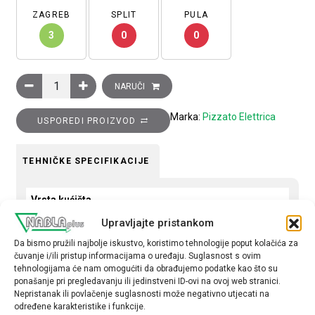
ZAGREB
SPLIT
PULA
3
0
0
Krajnja sklopka FD serije, metalna, vijčana opruga s PVC zav
NARUČI
Marka:
Pizzato Elettrica
USPOREDI PROIZVOD
TEHNIČKE SPECIFIKACIJE
Vrsta kućišta
Metal
Upravljajte pristankom
Da bismo pružili najbolje iskustvo, koristimo tehnologije poput kolačića za
Kompletiranost
čuvanje i/ili pristup informacijama o uređaju. Suglasnost s ovim
Kompletni
tehnologijama će nam omogućiti da obrađujemo podatke kao što su
ponašanje pri pregledavanju ili jedinstveni ID-ovi na ovoj web stranici.
Nepristanak ili povlačenje suglasnosti može negativno utjecati na
određene karakteristike i funkcije.