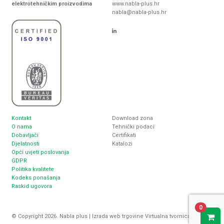
elektrotehničkim proizvodima
www.nabla-plus.hr
nabla@nabla-plus.hr
Kontakt
Download zona
O nama
Tehnički podaci
Dobavljači
Certifikati
Djelatnosti
Katalozi
Opći uvjeti poslovanja
GDPR
Politika kvalitete
Kodeks ponašanja
Raskid ugovora
0
© Copyright 2026. Nabla plus |
Izrada web trgovine
Virtualna tvornica