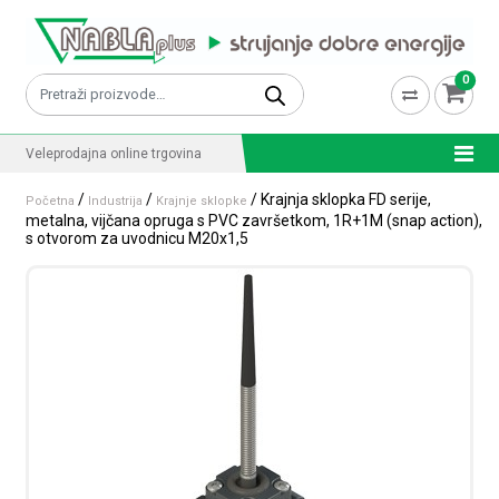
Skip to content
0
Pretraži:
Veleprodajna online trgovina
/
/
/ Krajnja sklopka FD serije,
Početna
Industrija
Krajnje sklopke
metalna, vijčana opruga s PVC završetkom, 1R+1M (snap action),
s otvorom za uvodnicu M20x1,5