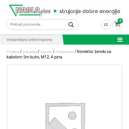
Skip to content
0
Pretraži:
Veleprodajna online trgovina
/
/
/
/ Konektor ženski sa
Početna
Industrija
Senzori
Fotosenzori
kabelom 5m kutni, M12, 4-pina