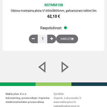
NSYMM108
Obična montažna ploča V1000xŠ800mm, galvanizirani čelični lim
62,10
€
Raspoloživost:
Obična montažna ploča V1000xŠ800mm, galvaniz
NARUČI
Nabla plus d.o.o.
Sjedište
Inženjering, proizvodnja i trgovina
Zagreb, Lukoranska 2
elektrotehničkim proizvodima
www.nabla-plus.hr
nabla@nabla-plus.hr