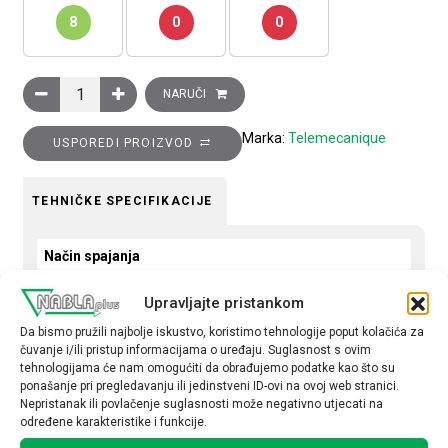
8
0
0
Konektor ženski sa kabelom 5m kutni, M12, 4-pina količina
NARUČI
Marka:
Telemecanique
USPOREDI PROIZVOD
TEHNIČKE SPECIFIKACIJE
Način spajanja
Konektor
Upravljajte pristankom
Kabel (m)
Da bismo pružili najbolje iskustvo, koristimo tehnologije poput kolačića za
čuvanje i/ili pristup informacijama o uređaju. Suglasnost s ovim
5
tehnologijama će nam omogućiti da obrađujemo podatke kao što su
ponašanje pri pregledavanju ili jedinstveni ID-ovi na ovoj web stranici.
Nepristanak ili povlačenje suglasnosti može negativno utjecati na
određene karakteristike i funkcije.