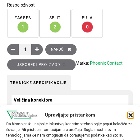
Raspoloživost
ZAGREB
SPLIT
PULA
1
2
0
Konektor, ženski, ravni, 4-pinski, M8 vijčani priključak, kabel
NARUČI
Marka:
Phoenix Contact
USPOREDI PROIZVOD
TEHNIČKE SPECIFIKACIJE
Veličina konektora
M8
Upravljajte pristankom
Oblik konekcije
Da bismo pružili najbolje iskustvo, koristimo tehnologije poput kolačića za
čuvanje i/ili pristup informacijama o uređaju. Suglasnost s ovim
Ravni
tehnologijama će nam omogućiti da obrađujemo podatke kao što su