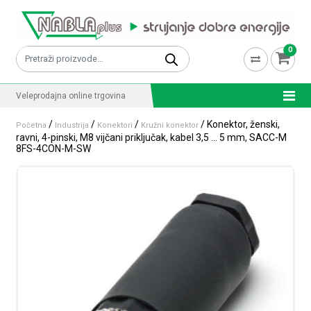
Skip to content
0
Pretraži:
Veleprodajna online trgovina
/
/
/
/ Konektor, ženski,
Početna
Industrija
Konektori
Kružni konektor
ravni, 4-pinski, M8 vijčani priključak, kabel 3,5 … 5 mm, SACC-M
8FS-4CON-M-SW