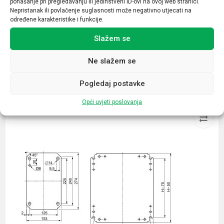
ponašanje pri pregledavanju ili jedinstveni ID-ovi na ovoj web stranici.
Tip
Nepristanak ili povlačenje suglasnosti može negativno utjecati na
Ženski
određene karakteristike i funkcije.
Slažem se
Ne slažem se
Povezani proizvodi
Pogledaj postavke
Opći uvjeti poslovanja