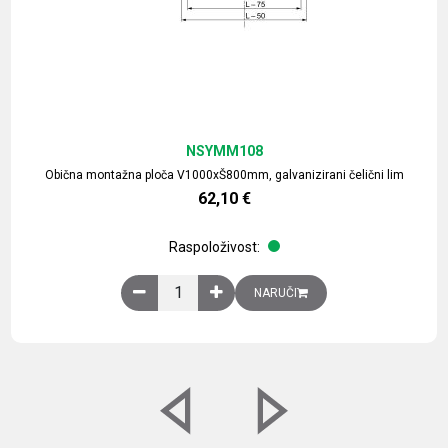
NSYMM108
Obična montažna ploča V1000xŠ800mm, galvanizirani čelični lim
62,10
€
Raspoloživost:
Obična montažna ploča V1000xŠ800mm, galvaniz
NARUČI