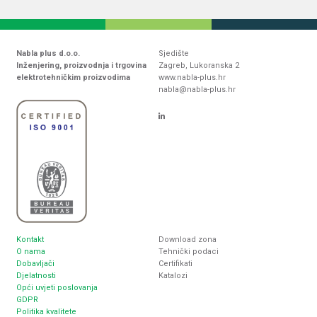
Nabla plus d.o.o.
Sjedište
Inženjering, proizvodnja i trgovina
Zagreb, Lukoranska 2
elektrotehničkim proizvodima
www.nabla-plus.hr
nabla@nabla-plus.hr
Kontakt
Download zona
O nama
Tehnički podaci
Dobavljači
Certifikati
Djelatnosti
Katalozi
Opći uvjeti poslovanja
GDPR
Politika kvalitete