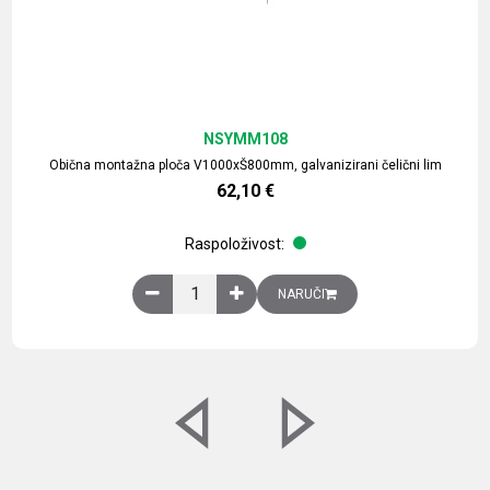
NSYMM108
Obična montažna ploča V1000xŠ800mm, galvanizirani čelični lim
62,10
€
Raspoloživost:
Obična montažna ploča V1000xŠ800mm, galvaniz
NARUČI