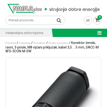
Skip to content
0
Pretraži:
Veleprodajna online trgovina
/
/
/
/ Konektor ženski,
Početna
Industrija
Konektori
Kružni konektor
ravni, 3-pinski, M8 vijčani priključak, kabel 3,5 … 5 mm, SACC-M
8FS-3CON-M-SW