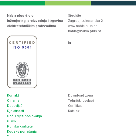
Nabla plus d.o.o.
Sjedište
Inženjering, proizvodnja i trgovina
Zagreb, Lukoranska 2
elektrotehničkim proizvodima
www.nabla-plus.hr
nabla@nabla-plus.hr
Kontakt
Download zona
O nama
Tehnički podaci
Dobavljači
Certifikati
Djelatnosti
Katalozi
Opći uvjeti poslovanja
GDPR
Politika kvalitete
Kodeks ponašanja