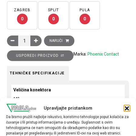
ZAGREB
SPLIT
PULA
0
0
0
Konektor ženski, ravni, 3-pinski, M8 vijčani priključak, kabel
NARUČI
Marka:
Phoenix Contact
USPOREDI PROIZVOD
TEHNIČKE SPECIFIKACIJE
Veličina konektora
M8
Upravljajte pristankom
Oblik konekcije
Da bismo pružili najbolje iskustvo, koristimo tehnologije poput kolačića za
Ravni
čuvanje i/ili pristup informacijama o uređaju. Suglasnost s ovim
tehnologijama će nam omogućiti da obrađujemo podatke kao što su
Tip
ponašanje pri pregledavanju ili jedinstveni ID-ovi na ovoj web stranici.