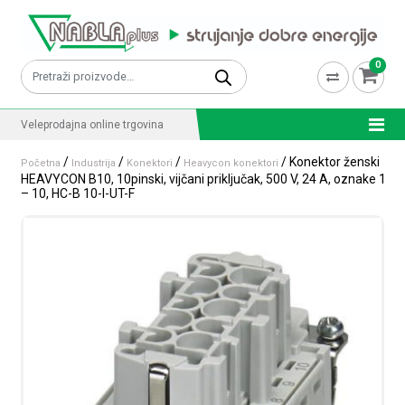
Skip to content
0
Pretraži:
Veleprodajna online trgovina
/
/
/
/ Konektor ženski
Početna
Industrija
Konektori
Heavycon konektori
HEAVYCON B10, 10pinski, vijčani priključak, 500 V, 24 A, oznake 1
– 10, HC-B 10-I-UT-F