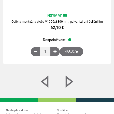
NSYMM108
Obična montažna ploča V1000xŠ800mm, galvanizirani čelični lim
62,10
€
Raspoloživost:
Obična montažna ploča V1000xŠ800mm, galvaniz
NARUČI
Nabla plus d.o.o.
Sjedište