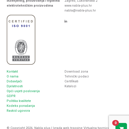
Inženjering, proizvodnja i trgovina
Zagreb, Lukoranska 2
elektrotehničkim proizvodima
www.nabla-plus.hr
nabla@nabla-plus.hr
Kontakt
Download zona
O nama
Tehnički podaci
Dobavljači
Certifikati
Djelatnosti
Katalozi
Opći uvjeti poslovanja
GDPR
Politika kvalitete
Kodeks ponašanja
Raskid ugovora
0
© Copyright 2026. Nabla plus |
Izrada web trgovine
Virtualna tvornica