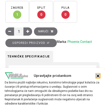
ZAGREB
SPLIT
PULA
1
0
0
Konektor ženski HEAVYCON B10, 10pinski, vijčani priključak, 500
NARUČI
Marka:
Phoenix Contact
USPOREDI PROIZVOD
TEHNIČKE SPECIFIKACIJE
Serija
Upravljajte pristankom
B10
Da bismo pružili najbolje iskustvo, koristimo tehnologije poput kolačića za
Tip
čuvanje i/ili pristup informacijama o uređaju. Suglasnost s ovim
tehnologijama će nam omogućiti da obrađujemo podatke kao što su
Ženski
ponašanje pri pregledavanju ili jedinstveni ID-ovi na ovoj web stranici.
Nepristanak ili povlačenje suglasnosti može negativno utjecati na
određene karakteristike i funkcije.