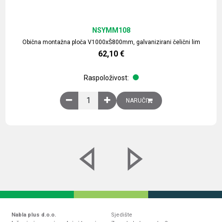
NSYMM108
Obična montažna ploča V1000xŠ800mm, galvanizirani čelični lim
62,10
€
Raspoloživost:
Obična montažna ploča V1000xŠ800mm, galvaniz
NARUČI
Nabla plus d.o.o.
Sjedište