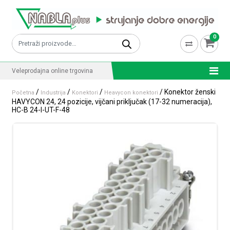
Skip to content
0
Pretraži:
Veleprodajna online trgovina
/
/
/
/ Konektor ženski
Početna
Industrija
Konektori
Heavycon konektori
HAVYCON 24, 24 pozicije, vijčani priključak (17-32 numeracija),
HC-B 24-I-UT-F-48