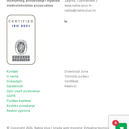
Inženjering, proizvodnja i trgovina
Zagreb, Lukoranska 2
elektrotehničkim proizvodima
www.nabla-plus.hr
nabla@nabla-plus.hr
Kontakt
Download zona
O nama
Tehnički podaci
Dobavljači
Certifikati
Djelatnosti
Katalozi
Opći uvjeti poslovanja
GDPR
Politika kvalitete
Kodeks ponašanja
Raskid ugovora
0
© Copyright 2026. Nabla plus |
Izrada web trgovine
Virtualna tvornica