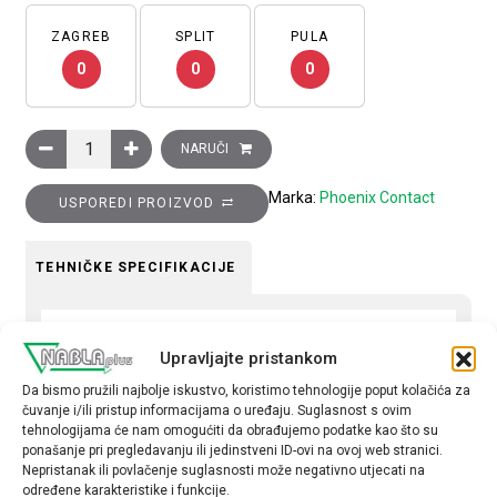
ZAGREB
SPLIT
PULA
0
0
0
Konektor ženski HAVYCON 24, 24 pozicije, vijčani priključak (1
NARUČI
Marka:
Phoenix Contact
USPOREDI PROIZVOD
TEHNIČKE SPECIFIKACIJE
Serija
Upravljajte pristankom
B48
Da bismo pružili najbolje iskustvo, koristimo tehnologije poput kolačića za
Tip
čuvanje i/ili pristup informacijama o uređaju. Suglasnost s ovim
tehnologijama će nam omogućiti da obrađujemo podatke kao što su
Ženski
ponašanje pri pregledavanju ili jedinstveni ID-ovi na ovoj web stranici.
Nepristanak ili povlačenje suglasnosti može negativno utjecati na
određene karakteristike i funkcije.