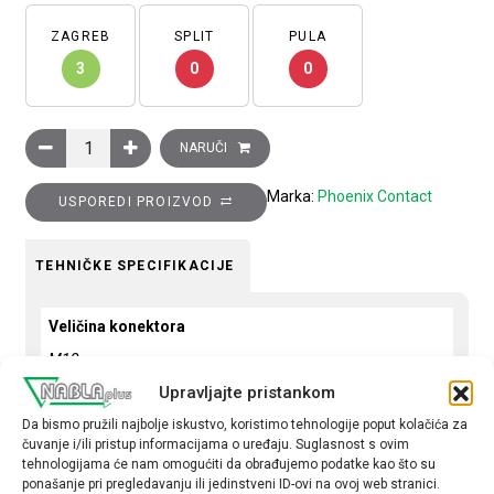
ZAGREB
SPLIT
PULA
3
0
0
Konektor muški, ravni, 4-pinski, M12, s uvodnicom Pg7, vijča
NARUČI
Marka:
Phoenix Contact
USPOREDI PROIZVOD
TEHNIČKE SPECIFIKACIJE
Veličina konektora
M12
Upravljajte pristankom
Oblik konekcije
Da bismo pružili najbolje iskustvo, koristimo tehnologije poput kolačića za
Ravni
čuvanje i/ili pristup informacijama o uređaju. Suglasnost s ovim
tehnologijama će nam omogućiti da obrađujemo podatke kao što su
Tip
ponašanje pri pregledavanju ili jedinstveni ID-ovi na ovoj web stranici.