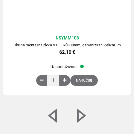
NSYMM108
Obična montažna ploča V1000xŠ800mm, galvanizirani čelični lim
62,10
€
Raspoloživost:
Obična montažna ploča V1000xŠ800mm, galvaniz
NARUČI