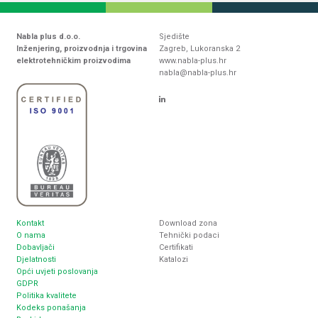
Nabla plus d.o.o.
Sjedište
Inženjering, proizvodnja i trgovina
Zagreb, Lukoranska 2
elektrotehničkim proizvodima
www.nabla-plus.hr
nabla@nabla-plus.hr
Kontakt
Download zona
O nama
Tehnički podaci
Dobavljači
Certifikati
Djelatnosti
Katalozi
Opći uvjeti poslovanja
GDPR
Politika kvalitete
Kodeks ponašanja