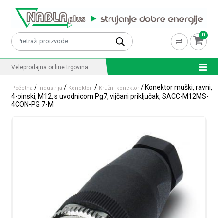
Skip to content
0
Pretraži:
Veleprodajna online trgovina
/
/
/
/ Konektor muški, ravni,
Početna
Industrija
Konektori
Kružni konektor
4-pinski, M12, s uvodnicom Pg7, vijčani priključak, SACC-M12MS-
4CON-PG 7-M