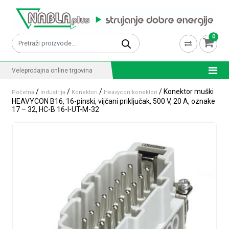
Skip to content
0
Pretraži:
Veleprodajna online trgovina
/
/
/
/ Konektor muški
Početna
Industrija
Konektori
Heavycon konektori
HEAVYCON B16, 16-pinski, vijčani priključak, 500 V, 20 A, oznake
17 – 32, HC-B 16-I-UT-M-32