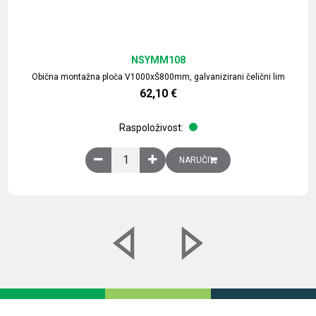
NSYMM108
Obična montažna ploča V1000xŠ800mm, galvanizirani čelični lim
62,10
€
Raspoloživost:
Obična montažna ploča V1000xŠ800mm, galvaniz
NARUČI