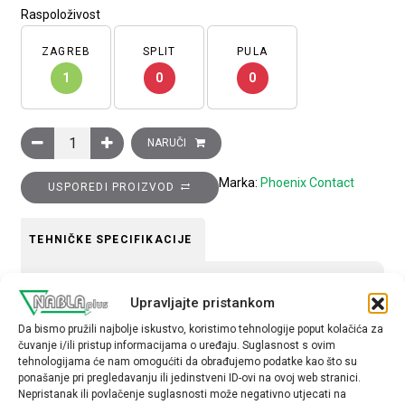
Raspoloživost
ZAGREB
SPLIT
PULA
1
0
0
Konektor muški HEAVYCON B16, 16-pinski, vijčani priključak, 50
NARUČI
Marka:
Phoenix Contact
USPOREDI PROIZVOD
TEHNIČKE SPECIFIKACIJE
Serija
Upravljajte pristankom
B32
Da bismo pružili najbolje iskustvo, koristimo tehnologije poput kolačića za
čuvanje i/ili pristup informacijama o uređaju. Suglasnost s ovim
Tip
tehnologijama će nam omogućiti da obrađujemo podatke kao što su
Muški
ponašanje pri pregledavanju ili jedinstveni ID-ovi na ovoj web stranici.
Nepristanak ili povlačenje suglasnosti može negativno utjecati na