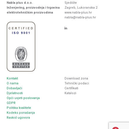
Nabla plus d.o.o.
Sjedište
Inženjering, proizvodnja i trgovina
Zagreb, Lukoranska 2
elektrotehničkim proizvodima
www.nabla-plus.hr
nabla@nabla-plus.hr
Kontakt
Download zona
O nama
Tehnički podaci
Dobavljači
Certifikati
Djelatnosti
Katalozi
Opći uvjeti poslovanja
GDPR
Politika kvalitete
Kodeks ponašanja
Raskid ugovora