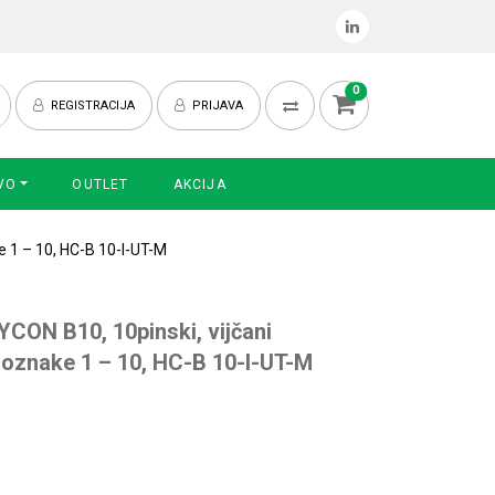
0
REGISTRACIJA
PRIJAVA
VO
OUTLET
AKCIJA
e 1 – 10, HC-B 10-I-UT-M
CON B10, 10pinski, vijčani
A oznake 1 – 10, HC-B 10-I-UT-M