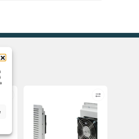
i
i
na
e