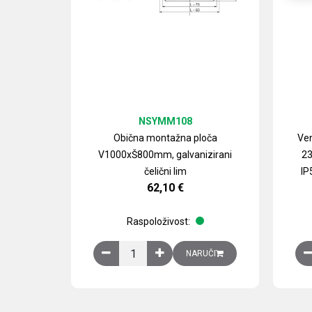
NSYMM108
Obična montažna ploča
Ven
V1000xŠ800mm, galvanizirani
23
čelični lim
IP
62,10
€
Raspoloživost:
Obična montažna ploča V1000xŠ800mm, galvan
NARUČI