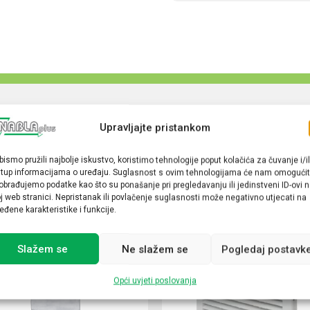
Upravljajte pristankom
bismo pružili najbolje iskustvo, koristimo tehnologije poput kolačića za čuvanje i/il
stup informacijama o uređaju. Suglasnost s ovim tehnologijama će nam omogućit
obrađujemo podatke kao što su ponašanje pri pregledavanju ili jedinstveni ID-ovi 
j web stranici. Nepristanak ili povlačenje suglasnosti može negativno utjecati na
eđene karakteristike i funkcije.
Slažem se
Ne slažem se
Pogledaj postavk
Opći uvjeti poslovanja