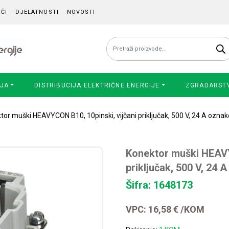
ČI
DJELATNOSTI
NOVOSTI
Pretraži:
IJA
DISTRIBUCIJA ELEKTRIČNE ENERGIJE
ZGRADARST
tor muški HEAVYCON B10, 10pinski, vijčani priključak, 500 V, 24 A oznak
Konektor muški HEAVY
priključak, 500 V, 24 
Šifra: 1648173
VPC:
16,58
€
/KOM