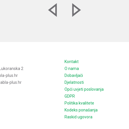
e
Kontakt
Lukoranska 2
O nama
la-plus.hr
Dobavljači
bla-plus.hr
Djelatnosti
Opći uvjeti poslovanja
GDPR
Politika kvalitete
Kodeks ponašanja
Raskid ugovora