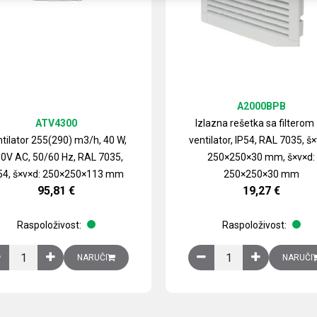
A2000BPB
ATV4300
Izlazna rešetka sa filterom
tilator 255(290) m3/h, 40 W,
ventilator, IP54, RAL 7035, š×
0V AC, 50/60 Hz, RAL 7035,
250×250×30 mm, š×v×d:
54, š×v×d: 250×250×113 mm
250×250×30 mm
95,81
€
19,27
€
Raspoloživost:
Raspoloživost:
izirani čelični lim količina
Ventilator 255(290) m3/h, 40 W, 230V AC, 50/60 Hz, RAL 7035, IP54,
Izlazna rešetka sa fil
NARUČI
NARUČI