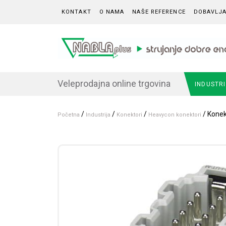
Skip to content
KONTAKT
O NAMA
NAŠE REFERENCE
DOBAVLJA
Veleprodajna online trgovina
INDUSTR
/
/
/
/ Konek
Početna
Industrija
Konektori
Heavycon konektori