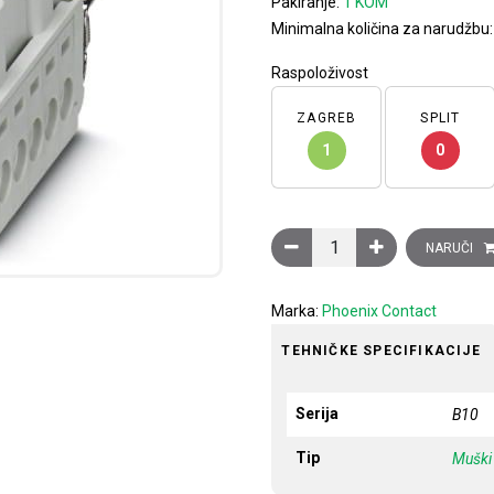
Pakiranje:
1 KOM
Minimalna količina za narudžbu
Raspoloživost
ZAGREB
SPLIT
1
0
Konektor muški HEAVYCON B1
NARUČI
Marka:
Phoenix Contact
TEHNIČKE SPECIFIKACIJE
Serija
B10
Tip
Muški