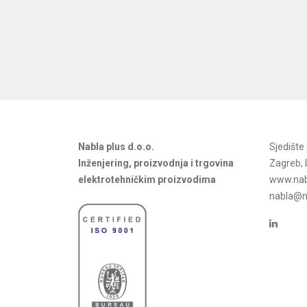
Nabla plus d.o.o.
Sjedišt
Inženjering, proizvodnja i trgovina
Zagreb, 
elektrotehničkim proizvodima
www.nab
nabla@na