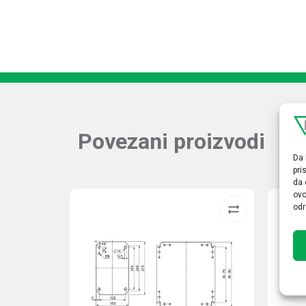
Povezani proizvodi
Da 
pri
da 
ovo
odr