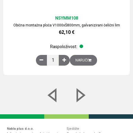
NSYMM108
Obična montažna ploča V1000xŠ800mm, galvanizirani čelični lim
62,10
€
Raspoloživost:
Obična montažna ploča V1000xŠ800mm, galvaniz
NARUČI
Nabla plus d.o.o.
Sjedište