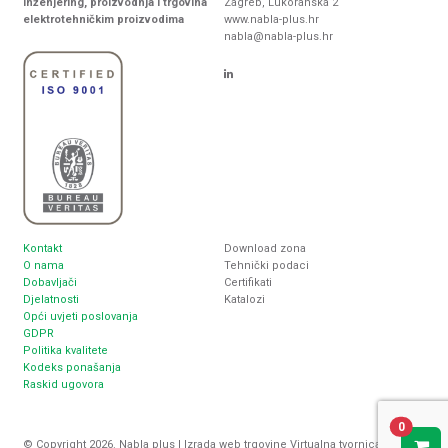
Inženjering, proizvodnja i trgovina
Zagreb, Lukoranska 2
elektrotehničkim proizvodima
www.nabla-plus.hr
nabla@nabla-plus.hr
Kontakt
Download zona
O nama
Tehnički podaci
Dobavljači
Certifikati
Djelatnosti
Katalozi
Opći uvjeti poslovanja
GDPR
Politika kvalitete
Kodeks ponašanja
Raskid ugovora
0
© Copyright 2026. Nabla plus |
Izrada web trgovine
Virtualna tvornica