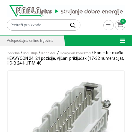
Skip to content
0
Pretraži:
Veleprodajna online trgovina
/
/
/
/ Konektor muški
Početna
Industrija
Konektori
Heavycon konektori
HEAVYCON 24, 24 pozicije, vijčani priključak (17-32 numeracija),
HC-B 24-I-UT-M-48