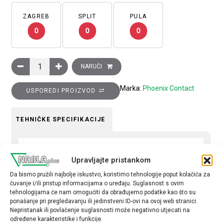
ZAGREB
SPLIT
PULA
0
0
0
Konektor muški HEAVYCON 24, 24 pozicije, vijčani priključak (
NARUČI
Marka:
Phoenix Contact
USPOREDI PROIZVOD
TEHNIČKE SPECIFIKACIJE
Serija
Upravljajte pristankom
B48
Da bismo pružili najbolje iskustvo, koristimo tehnologije poput kolačića za
Tip
čuvanje i/ili pristup informacijama o uređaju. Suglasnost s ovim
tehnologijama će nam omogućiti da obrađujemo podatke kao što su
Muški
ponašanje pri pregledavanju ili jedinstveni ID-ovi na ovoj web stranici.
Nepristanak ili povlačenje suglasnosti može negativno utjecati na
određene karakteristike i funkcije.