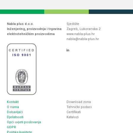
Nabla plus d.o.o.
Sjedište
Inženjering, proizvodnja i trgovina
Zagreb, Lukoranska 2
elektrotehničkim proizvodima
www.nabla-plus.hr
nabla@nabla-plus.hr
Kontakt
Download zona
O nama
Tehnički podaci
Dobavljači
Certifikati
Djelatnosti
Katalozi
Opći uvjeti poslovanja
GDPR
Politika kvalitete