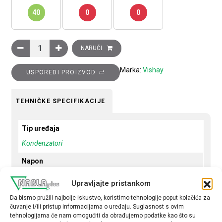
40
0
0
Kondezator, 440V, 28,1kVar, 84mm količina
NARUČI
Marka:
Vishay
USPOREDI PROIZVOD
TEHNIČKE SPECIFIKACIJE
Tip uređaja
Kondenzatori
Napon
440 V
Upravljajte pristankom
Snaga
Da bismo pružili najbolje iskustvo, koristimo tehnologije poput kolačića za
čuvanje i/ili pristup informacijama o uređaju. Suglasnost s ovim
28,1 kVar
tehnologijama će nam omogućiti da obrađujemo podatke kao što su