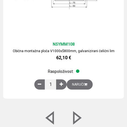
NSYMM108
Obična montažna ploča V1000xŠ800mm, galvanizirani čelični lim
62,10
€
Raspoloživost:
Obična montažna ploča V1000xŠ800mm, galvaniz
NARUČI