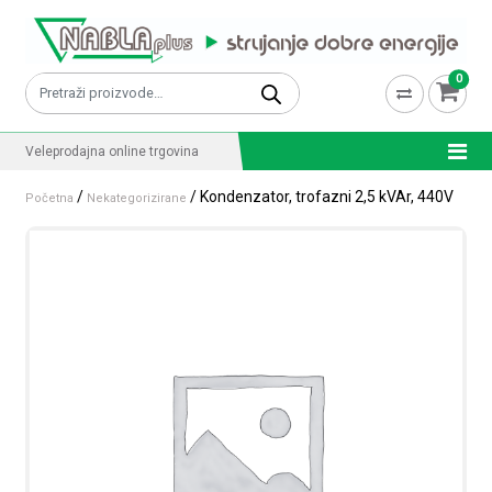
Skip to content
0
Pretraži:
Veleprodajna online trgovina
/
/ Kondenzator, trofazni 2,5 kVAr, 440V
Početna
Nekategorizirane