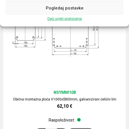
Pogledaj postavke
Opći uvjeti poslovanja
NSYMM108
Obična montažna ploča V1000xŠ800mm, galvanizirani čelični lim
62,10
€
Raspoloživost: