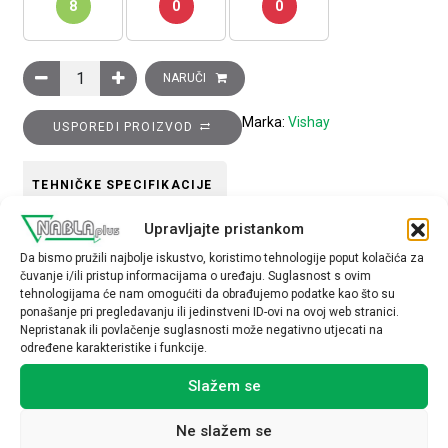
8
0
0
Kondenzator, trofazni 2,5 kVAr, 440V količina
NARUČI
Marka:
Vishay
USPOREDI PROIZVOD
TEHNIČKE SPECIFIKACIJE
Upravljajte pristankom
Da bismo pružili najbolje iskustvo, koristimo tehnologije poput kolačića za
čuvanje i/ili pristup informacijama o uređaju. Suglasnost s ovim
tehnologijama će nam omogućiti da obrađujemo podatke kao što su
ponašanje pri pregledavanju ili jedinstveni ID-ovi na ovoj web stranici.
Nepristanak ili povlačenje suglasnosti može negativno utjecati na
Povezani proizvodi
određene karakteristike i funkcije.
Slažem se
Ne slažem se