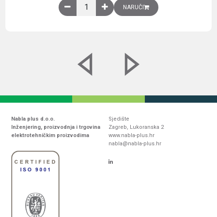
Obična montažna ploča V1000xŠ800mm, galvaniz
NARUČI
Nabla plus d.o.o.
Sjedište
Inženjering, proizvodnja i trgovina
Zagreb, Lukoranska 2
elektrotehničkim proizvodima
www.nabla-plus.hr
nabla@nabla-plus.hr