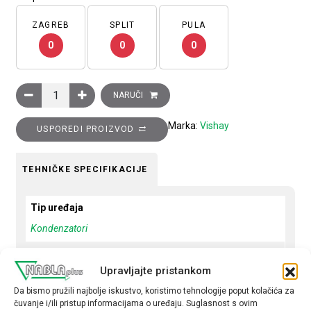
ZAGREB
SPLIT
PULA
0
0
0
Kondenzator, trofazni 14 kVAr, 440V, priključak na stezaljku, IP
NARUČI
Marka:
Vishay
USPOREDI PROIZVOD
TEHNIČKE SPECIFIKACIJE
Tip uređaja
Kondenzatori
Napon
Upravljajte pristankom
440 V
Da bismo pružili najbolje iskustvo, koristimo tehnologije poput kolačića za
Snaga
čuvanje i/ili pristup informacijama o uređaju. Suglasnost s ovim