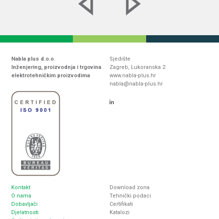
Nabla plus d.o.o.
Sjedište
Inženjering, proizvodnja i trgovina
Zagreb, Lukoranska 2
elektrotehničkim proizvodima
www.nabla-plus.hr
nabla@nabla-plus.hr
Kontakt
Download zona
O nama
Tehnički podaci
Dobavljači
Certifikati
Djelatnosti
Katalozi