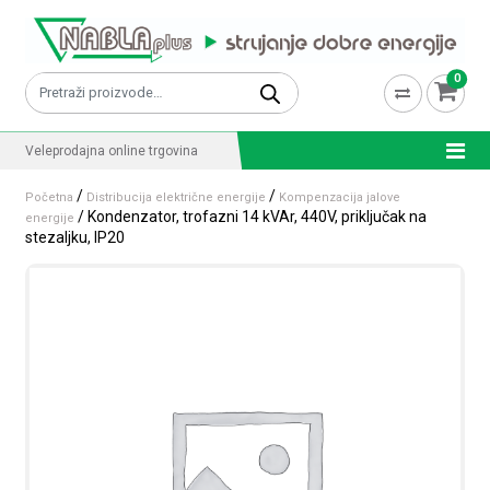
Skip to content
0
Pretraži:
Veleprodajna online trgovina
/
/
Početna
Distribucija električne energije
Kompenzacija jalove
/ Kondenzator, trofazni 14 kVAr, 440V, priključak na
energije
stezaljku, IP20