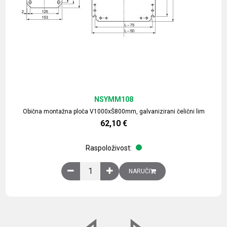
NSYMM108
Obična montažna ploča V1000xŠ800mm, galvanizirani čelični lim
62,10
€
Raspoloživost:
Obična montažna ploča V1000xŠ800mm, galvaniz
NARUČI