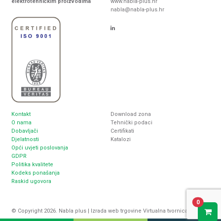
elektrotehničkim proizvodima
www.nabla-plus.hr
nabla@nabla-plus.hr
Kontakt
Download zona
O nama
Tehnički podaci
Dobavljači
Certifikati
Djelatnosti
Katalozi
Opći uvjeti poslovanja
GDPR
Politika kvalitete
Kodeks ponašanja
Raskid ugovora
0
© Copyright 2026. Nabla plus |
Izrada web trgovine
Virtualna tvornica