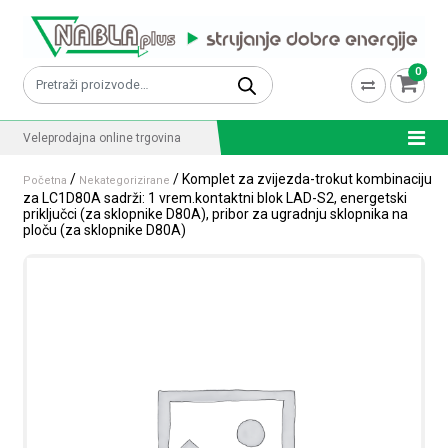
Skip to content
0
Pretraži:
Veleprodajna online trgovina
/
/ Komplet za zvijezda-trokut kombinaciju
Početna
Nekategorizirane
za LC1D80A sadrži: 1 vrem.kontaktni blok LAD-S2, energetski
priključci (za sklopnike D80A), pribor za ugradnju sklopnika na
ploču (za sklopnike D80A)