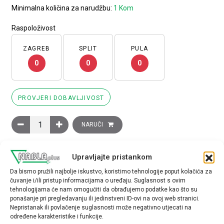
Minimalna količina za narudžbu:
1 Kom
Raspoloživost
ZAGREB
SPLIT
PULA
0
0
0
PROVJERI DOBAVLJIVOST
Komplet za zvijezda-trokut kombinaciju za LC1D80A sadrži: 1 v
NARUČI
Marka:
Schneider Electric
USPOREDI PROIZVOD
Upravljajte pristankom
Da bismo pružili najbolje iskustvo, koristimo tehnologije poput kolačića za
TEHNIČKE SPECIFIKACIJE
čuvanje i/ili pristup informacijama o uređaju. Suglasnost s ovim
tehnologijama će nam omogućiti da obrađujemo podatke kao što su
ponašanje pri pregledavanju ili jedinstveni ID-ovi na ovoj web stranici.
Nepristanak ili povlačenje suglasnosti može negativno utjecati na
određene karakteristike i funkcije.