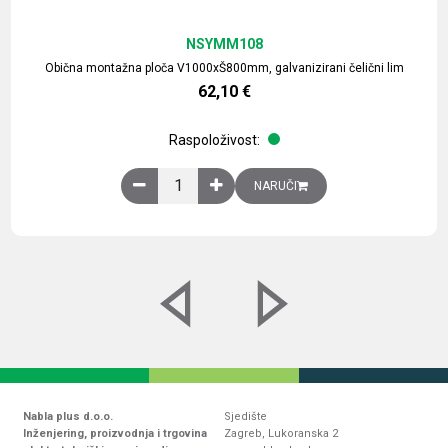
NSYMM108
Obična montažna ploča V1000xŠ800mm, galvanizirani čelični lim
62,10
€
Raspoloživost:
Obična montažna ploča V1000xŠ800mm, galvaniz
NARUČI
Nabla plus d.o.o.
Sjedište
Inženjering, proizvodnja i trgovina
Zagreb, Lukoranska 2