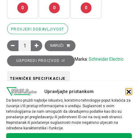
0
0
0
PROVJERI DOBAVLJIVOST
Komplet 2 ključa 455 količina
NARUČI
Marka:
Schneider Electric
USPOREDI PROIZVOD
TEHNIČKE SPECIFIKACIJE
Upravljajte pristankom
Tip opreme
Da bismo pružili najbolje iskustvo, koristimo tehnologije poput kolačića za
komplet ključeva
čuvanje i/ili pristup informacijama o uređaju. Suglasnost s ovim
tehnologijama će nam omogućiti da obrađujemo podatke kao što su
ponašanje pri pregledavanju ili jedinstveni ID-ovi na ovoj web stranici.
Nepristanak ili povlačenje suglasnosti može negativno utjecati na
određene karakteristike i funkcije.