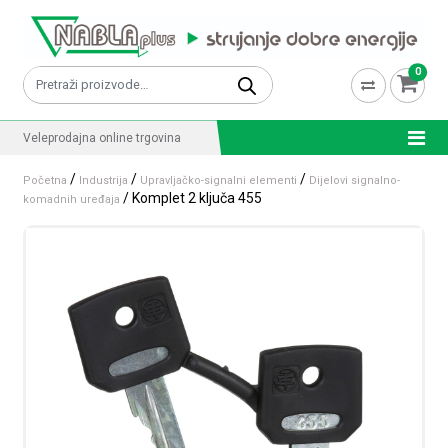
Skip to content
0
Pretraži:
Veleprodajna online trgovina
/
/
/
Početna
Industrija
Upravljačko-signalni elementi
Dijelovi signalno-
/ Komplet 2 ključa 455
komadnih uređaja