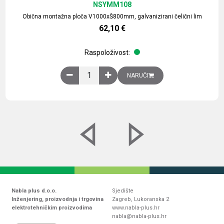
NSYMM108
Obična montažna ploča V1000xŠ800mm, galvanizirani čelični lim
62,10
€
Raspoloživost:
Obična montažna ploča V1000xŠ800mm, galvaniz
NARUČI
Nabla plus d.o.o.
Sjedište
Inženjering, proizvodnja i trgovina
Zagreb, Lukoranska 2
elektrotehničkim proizvodima
www.nabla-plus.hr
nabla@nabla-plus.hr