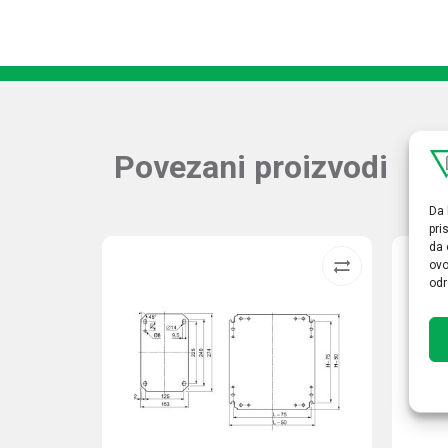
Povezani proizvodi
Da 
pri
da 
ovo
odr