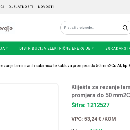
ČI
DJELATNOSTI
NOVOSTI
Pretraži:
IJA
DISTRIBUCIJA ELEKTRIČNE ENERGIJE
ZGRADARST
a rezanje laminiranih sabirnica te kablova promjera do 50 mm2Cu Al, ti
Kliješta za rezanje la
promjera do 50 mm2Cu
Šifra: 1212527
VPC:
53,24
€
/KOM