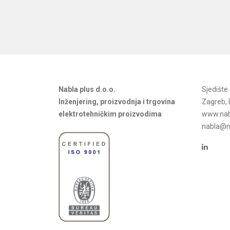
Nabla plus d.o.o.
Sjedišt
Inženjering, proizvodnja i trgovina
Zagreb, 
elektrotehničkim proizvodima
www.nab
nabla@na