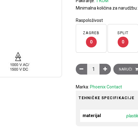
Pakiranje:
1 KOM
Minimalna količina za narudžbu
Raspoloživost
ZAGREB
SPLIT
0
0
Kliješta za rezanje lamini
NARUČI
Marka:
Phoenix Contact
TEHNIČKE SPECIFIKACIJE
materijal
plasti