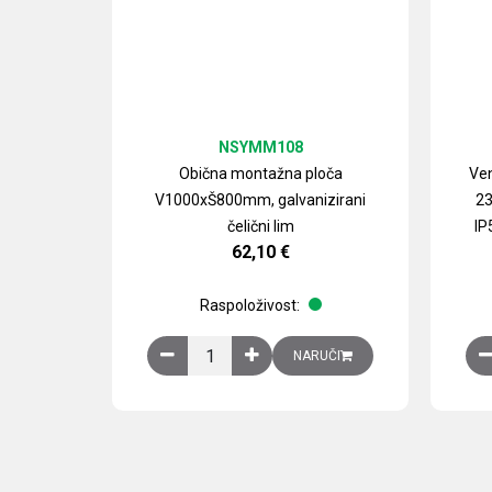
NSYMM108
Obična montažna ploča
Ven
V1000xŠ800mm, galvanizirani
23
čelični lim
IP
62,10
€
Raspoloživost:
Obična montažna ploča V1000xŠ800mm, galvan
NARUČI