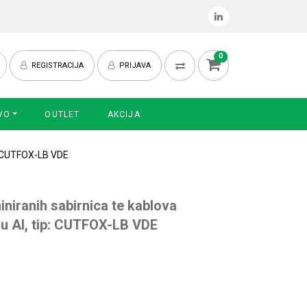
0
REGISTRACIJA
PRIJAVA
VO
OUTLET
AKCIJA
p: CUTFOX-LB VDE
miniranih sabirnica te kablova
 Al, tip: CUTFOX-LB VDE