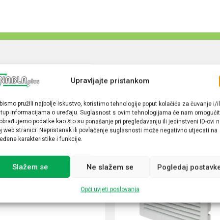
Upravljajte pristankom
bismo pružili najbolje iskustvo, koristimo tehnologije poput kolačića za čuvanje i/il
stup informacijama o uređaju. Suglasnost s ovim tehnologijama će nam omogućit
obrađujemo podatke kao što su ponašanje pri pregledavanju ili jedinstveni ID-ovi 
j web stranici. Nepristanak ili povlačenje suglasnosti može negativno utjecati na
eđene karakteristike i funkcije.
Slažem se
Ne slažem se
Pogledaj postavk
Opći uvjeti poslovanja