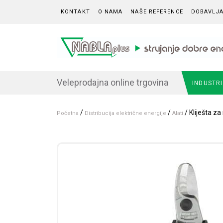
Skip to content
KONTAKT
O NAMA
NAŠE REFERENCE
DOBAVLJA
Veleprodajna online trgovina
INDUSTR
/
/
/ Kliješta z
Početna
Distribucija električne energije
Alati