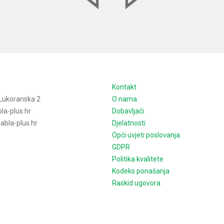
e
Kontakt
Lukoranska 2
O nama
la-plus.hr
Dobavljači
bla-plus.hr
Djelatnosti
Opći uvjeti poslovanja
GDPR
Politika kvalitete
Kodeks ponašanja
Raskid ugovora