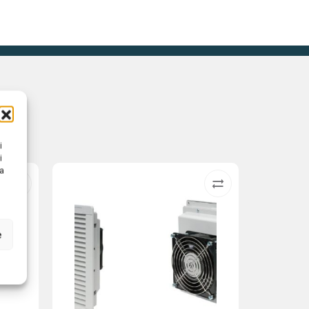
i
i
na
e