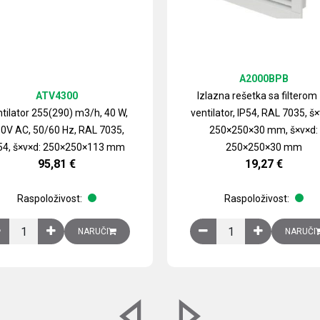
A2000BPB
ATV4300
Izlazna rešetka sa filterom
tilator 255(290) m3/h, 40 W,
ventilator, IP54, RAL 7035, š×
0V AC, 50/60 Hz, RAL 7035,
250×250×30 mm, š×v×d:
54, š×v×d: 250×250×113 mm
250×250×30 mm
95,81
€
19,27
€
Raspoloživost:
Raspoloživost:
izirani čelični lim količina
Ventilator 255(290) m3/h, 40 W, 230V AC, 50/60 Hz, RAL 7035, IP54,
Izlazna rešetka sa fil
NARUČI
NARUČI