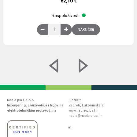
62,10
€
Raspoloživost:
Obična montažna ploča V1000xŠ800mm, galvaniz
NARUČI
Nabla plus d.o.o.
Sjedište
Inženjering, proizvodnja i trgovina
Zagreb, Lukoranska 2
elektrotehničkim proizvodima
www.nabla-plus.hr
nabla@nabla-plus.hr