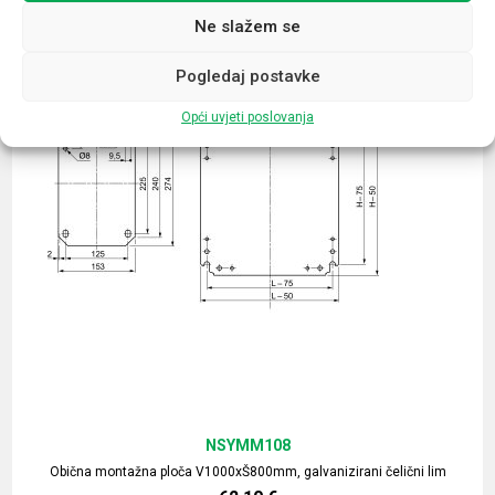
Ne slažem se
Pogledaj postavke
Opći uvjeti poslovanja
NSYMM108
Obična montažna ploča V1000xŠ800mm, galvanizirani čelični lim