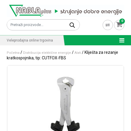
Skip to content
0
Pretraži:
Veleprodajna online trgovina
/
/
/ Kliješta za rezanje
Početna
Distribucija električne energije
Alati
kratkospojnika, tip: CUTFOX-FBS