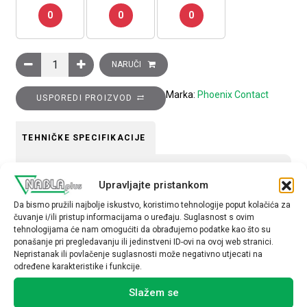
0
0
0
Kliješta za rezanje kratkospojnika, tip: CUTFOX-FBS količina
NARUČI
Marka:
Phoenix Contact
USPOREDI PROIZVOD
TEHNIČKE SPECIFIKACIJE
materijal
Upravljajte pristankom
plastika
Da bismo pružili najbolje iskustvo, koristimo tehnologije poput kolačića za
čuvanje i/ili pristup informacijama o uređaju. Suglasnost s ovim
tehnologijama će nam omogućiti da obrađujemo podatke kao što su
ponašanje pri pregledavanju ili jedinstveni ID-ovi na ovoj web stranici.
Nepristanak ili povlačenje suglasnosti može negativno utjecati na
određene karakteristike i funkcije.
Povezani proizvodi
Slažem se