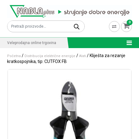
Skip to content
0
Pretraži:
Veleprodajna online trgovina
/
/
/ Kliješta za rezanje
Početna
Distribucija električne energije
Alati
kratkospojnika, tip: CUTFOX FB