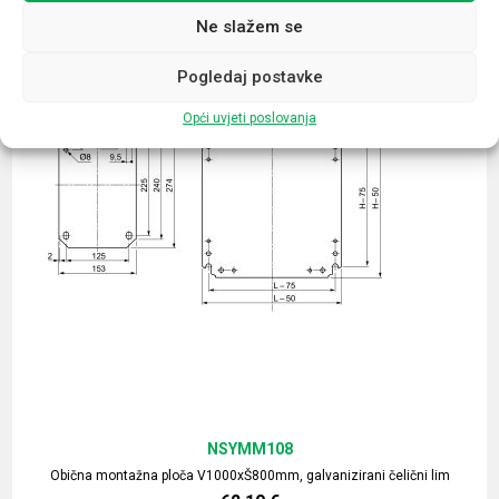
Ne slažem se
Pogledaj postavke
Opći uvjeti poslovanja
NSYMM108
Obična montažna ploča V1000xŠ800mm, galvanizirani čelični lim