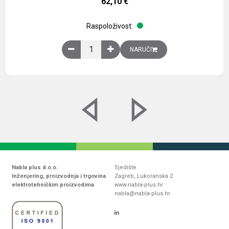
62,10
€
Raspoloživost:
Obična montažna ploča V1000xŠ800mm, galvaniz
NARUČI
Nabla plus d.o.o.
Sjedište
Inženjering, proizvodnja i trgovina
Zagreb, Lukoranska 2
elektrotehničkim proizvodima
www.nabla-plus.hr
nabla@nabla-plus.hr