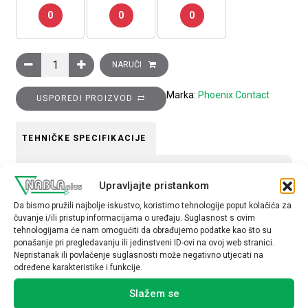
0
0
0
Kliješta za rezanje kratkospojnika, tip: CUTFOX FB količina
NARUČI
Marka:
Phoenix Contact
USPOREDI PROIZVOD
TEHNIČKE SPECIFIKACIJE
materijal
Upravljajte pristankom
plastika
Da bismo pružili najbolje iskustvo, koristimo tehnologije poput kolačića za
čuvanje i/ili pristup informacijama o uređaju. Suglasnost s ovim
tehnologijama će nam omogućiti da obrađujemo podatke kao što su
ponašanje pri pregledavanju ili jedinstveni ID-ovi na ovoj web stranici.
Nepristanak ili povlačenje suglasnosti može negativno utjecati na
određene karakteristike i funkcije.
Povezani proizvodi
Slažem se