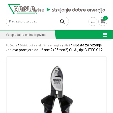
Skip to content
0
Pretraži:
Veleprodajna online trgovina
/
/
/ Kliješta za rezanje
Početna
Distribucija električne energije
Alati
kablova promjera do 12 mm2 (35mm2) Cu Al, tip: CUTFOX 12