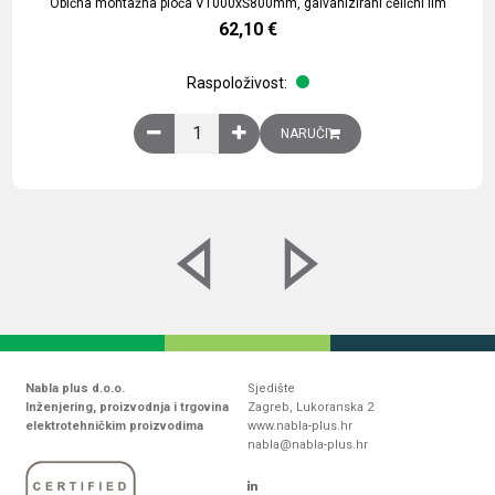
Obična montažna ploča V1000xŠ800mm, galvanizirani čelični lim
62,10
€
Raspoloživost:
Obična montažna ploča V1000xŠ800mm, galvaniz
NARUČI
Nabla plus d.o.o.
Sjedište
Inženjering, proizvodnja i trgovina
Zagreb, Lukoranska 2
elektrotehničkim proizvodima
www.nabla-plus.hr
nabla@nabla-plus.hr