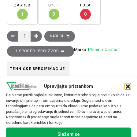
ZAGREB
SPLIT
PULA
1
3
0
Kliješta za rezanje kablova promjera do 12 mm2 (35mm2) Cu A
NARUČI
Marka:
Phoenix Contact
USPOREDI PROIZVOD
TEHNIČKE SPECIFIKACIJE
materijal
Upravljajte pristankom
plastika
Da bismo pružili najbolje iskustvo, koristimo tehnologije poput kolačića za
čuvanje i/ili pristup informacijama o uređaju. Suglasnost s ovim
tehnologijama će nam omogućiti da obrađujemo podatke kao što su
ponašanje pri pregledavanju ili jedinstveni ID-ovi na ovoj web stranici.
Nepristanak ili povlačenje suglasnosti može negativno utjecati na
određene karakteristike i funkcije.
Povezani proizvodi
Slažem se