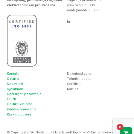
Inženjering, proizvodnja i trgovina
Zagreb, Lukoranska 2
elektrotehničkim proizvodima
www.nabla-plus.hr
nabla@nabla-plus.hr
Kontakt
Download zona
O nama
Tehnički podaci
Dobavljači
Certifikati
Djelatnosti
Katalozi
Opći uvjeti poslovanja
GDPR
Politika kvalitete
Kodeks ponašanja
Raskid ugovora
0
© Copyright 2026. Nabla plus |
Izrada web trgovine
Virtualna tvornica