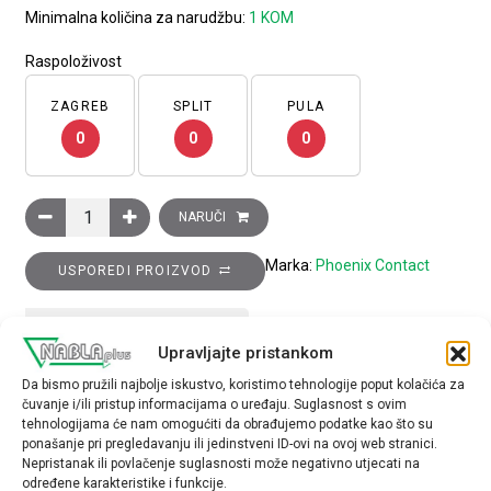
Minimalna količina za narudžbu:
1 KOM
Raspoloživost
ZAGREB
SPLIT
PULA
0
0
0
Kliješta za gnječenje tuljaka s ergonomski oblikovanom ručko
NARUČI
Marka:
Phoenix Contact
USPOREDI PROIZVOD
TEHNIČKE SPECIFIKACIJE
Upravljajte pristankom
Da bismo pružili najbolje iskustvo, koristimo tehnologije poput kolačića za
materijal
čuvanje i/ili pristup informacijama o uređaju. Suglasnost s ovim
tehnologijama će nam omogućiti da obrađujemo podatke kao što su
plastika
ponašanje pri pregledavanju ili jedinstveni ID-ovi na ovoj web stranici.
Nepristanak ili povlačenje suglasnosti može negativno utjecati na
određene karakteristike i funkcije.