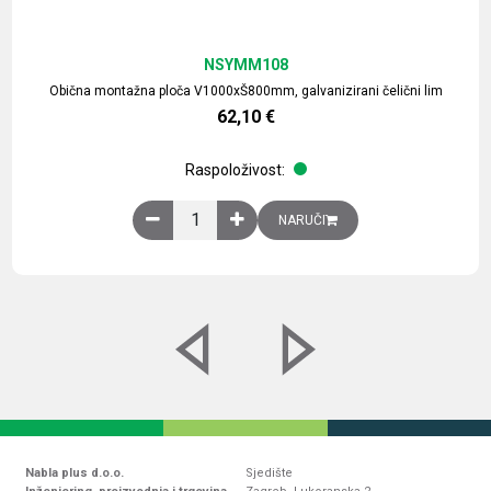
NSYMM108
Obična montažna ploča V1000xŠ800mm, galvanizirani čelični lim
62,10
€
Raspoloživost:
Obična montažna ploča V1000xŠ800mm, galvaniz
NARUČI
Nabla plus d.o.o.
Sjedište