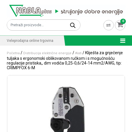
Skip to content
0
Pretraži:
Veleprodajna online trgovina
/
/
/ Kliješta za gnječenje
Početna
Distribucija električne energije
Alati
tuljaka s ergonomski oblikovanom ručkom i s mogućnošću
regulacije pristiska,, dim vodiča 0,25-0,6/24-14 mm2/AWG, tip:
CRIMPFOX 6-M