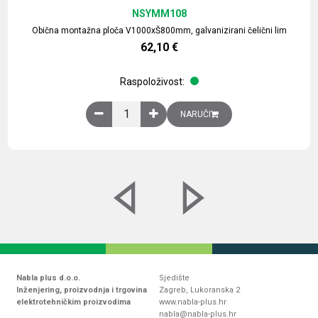
NSYMM108
Obična montažna ploča V1000xŠ800mm, galvanizirani čelični lim
62,10
€
Raspoloživost:
Obična montažna ploča V1000xŠ800mm, galvaniz
NARUČI
Nabla plus d.o.o.
Sjedište
Inženjering, proizvodnja i trgovina
Zagreb, Lukoranska 2
elektrotehničkim proizvodima
www.nabla-plus.hr
nabla@nabla-plus.hr