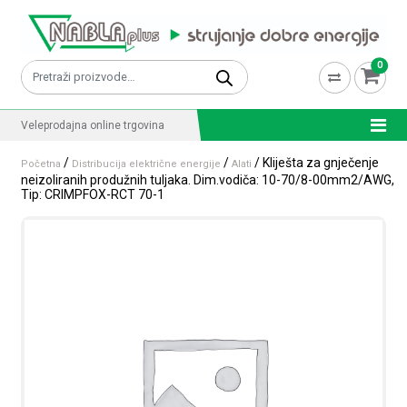
Skip to content
0
Pretraži:
Veleprodajna online trgovina
/
/
/ Kliješta za gnječenje
Početna
Distribucija električne energije
Alati
neizoliranih produžnih tuljaka. Dim.vodiča: 10-70/8-00mm2/AWG,
Tip: CRIMPFOX-RCT 70-1