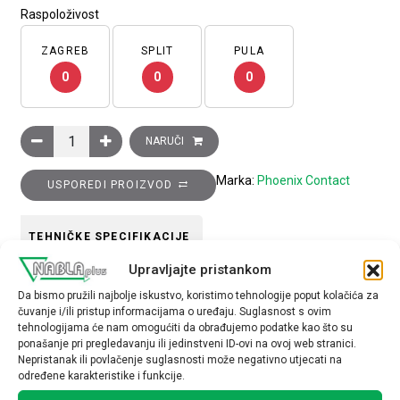
Raspoloživost
ZAGREB
SPLIT
PULA
0
0
0
Kliješta za gnječenje neizoliranih produžnih tuljaka. Dim.v
NARUČI
Marka:
Phoenix Contact
USPOREDI PROIZVOD
TEHNIČKE SPECIFIKACIJE
Upravljajte pristankom
materijal
Da bismo pružili najbolje iskustvo, koristimo tehnologije poput kolačića za
čuvanje i/ili pristup informacijama o uređaju. Suglasnost s ovim
plastika
tehnologijama će nam omogućiti da obrađujemo podatke kao što su
ponašanje pri pregledavanju ili jedinstveni ID-ovi na ovoj web stranici.
Nepristanak ili povlačenje suglasnosti može negativno utjecati na
određene karakteristike i funkcije.