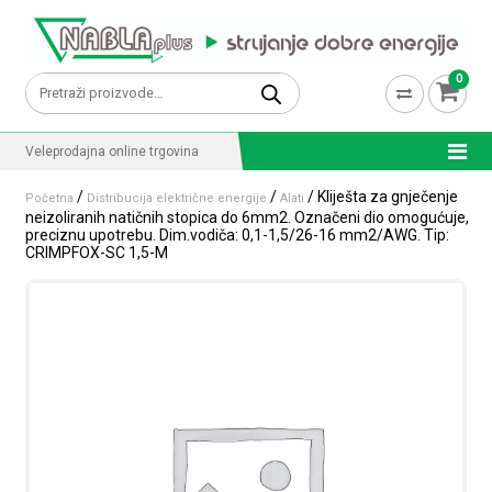
Skip to content
0
Pretraži:
Veleprodajna online trgovina
/
/
/ Kliješta za gnječenje
Početna
Distribucija električne energije
Alati
neizoliranih natičnih stopica do 6mm2. Označeni dio omogućuje,
preciznu upotrebu. Dim.vodiča: 0,1-1,5/26-16 mm2/AWG. Tip:
CRIMPFOX-SC 1,5-M