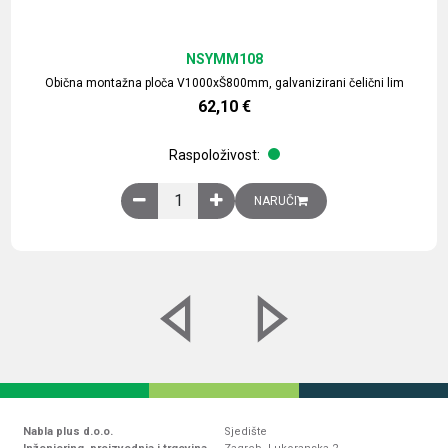
NSYMM108
Obična montažna ploča V1000xŠ800mm, galvanizirani čelični lim
62,10
€
Raspoloživost:
Obična montažna ploča V1000xŠ800mm, galvaniz
NARUČI
Nabla plus d.o.o.
Sjedište