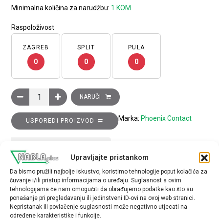
Minimalna količina za narudžbu:
1 KOM
Raspoloživost
ZAGREB
SPLIT
PULA
0
0
0
Kliješta za gnječenje neizoliranih natičnih stopica do 6mm2
NARUČI
Marka:
Phoenix Contact
USPOREDI PROIZVOD
TEHNIČKE SPECIFIKACIJE
Upravljajte pristankom
Da bismo pružili najbolje iskustvo, koristimo tehnologije poput kolačića za
materijal
čuvanje i/ili pristup informacijama o uređaju. Suglasnost s ovim
tehnologijama će nam omogućiti da obrađujemo podatke kao što su
plastika
ponašanje pri pregledavanju ili jedinstveni ID-ovi na ovoj web stranici.
Nepristanak ili povlačenje suglasnosti može negativno utjecati na
određene karakteristike i funkcije.