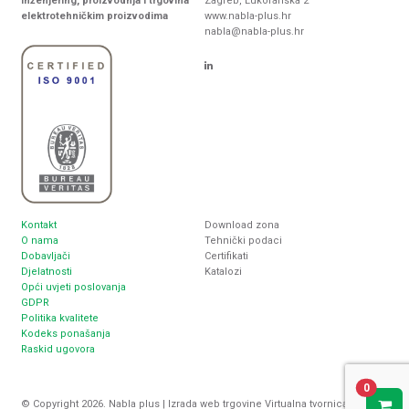
Inženjering, proizvodnja i trgovina
Zagreb, Lukoranska 2
elektrotehničkim proizvodima
www.nabla-plus.hr
nabla@nabla-plus.hr
Kontakt
Download zona
O nama
Tehnički podaci
Dobavljači
Certifikati
Djelatnosti
Katalozi
Opći uvjeti poslovanja
GDPR
Politika kvalitete
Kodeks ponašanja
Raskid ugovora
0
© Copyright 2026. Nabla plus |
Izrada web trgovine
Virtualna tvornica