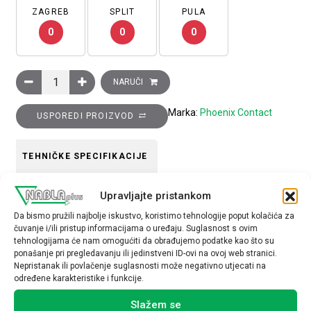
ZAGREB
SPLIT
PULA
0
0
0
Kliješta špic, plosnata s ručkama izoliranim do 1000VAC, tip: 
NARUČI
Marka:
Phoenix Contact
USPOREDI PROIZVOD
TEHNIČKE SPECIFIKACIJE
materijal
Upravljajte pristankom
plastika
Da bismo pružili najbolje iskustvo, koristimo tehnologije poput kolačića za
čuvanje i/ili pristup informacijama o uređaju. Suglasnost s ovim
tehnologijama će nam omogućiti da obrađujemo podatke kao što su
ponašanje pri pregledavanju ili jedinstveni ID-ovi na ovoj web stranici.
Nepristanak ili povlačenje suglasnosti može negativno utjecati na
određene karakteristike i funkcije.
Povezani proizvodi
Slažem se