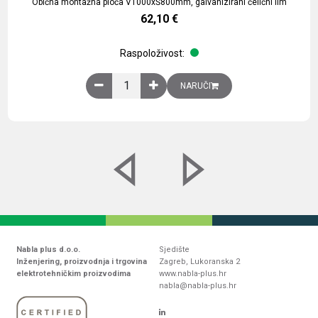
Obična montažna ploča V1000xŠ800mm, galvanizirani čelični lim
62,10
€
Raspoloživost:
Obična montažna ploča V1000xŠ800mm, galvaniz
NARUČI
Nabla plus d.o.o.
Sjedište
Inženjering, proizvodnja i trgovina
Zagreb, Lukoranska 2
elektrotehničkim proizvodima
www.nabla-plus.hr
nabla@nabla-plus.hr