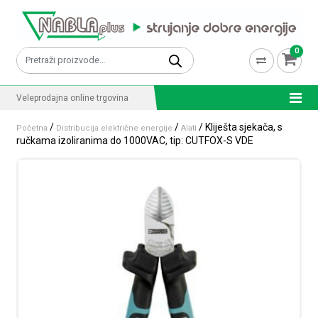
Skip to content
0
Pretraži:
Veleprodajna online trgovina
/
/
/ Kliješta sjekača, s
Početna
Distribucija električne energije
Alati
ručkama izoliranima do 1000VAC, tip: CUTFOX-S VDE