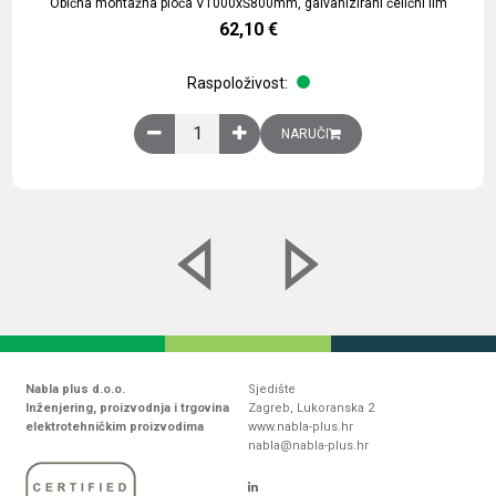
Obična montažna ploča V1000xŠ800mm, galvanizirani čelični lim
62,10
€
Raspoloživost:
Obična montažna ploča V1000xŠ800mm, galvaniz
NARUČI
Nabla plus d.o.o.
Sjedište
Inženjering, proizvodnja i trgovina
Zagreb, Lukoranska 2
elektrotehničkim proizvodima
www.nabla-plus.hr
nabla@nabla-plus.hr