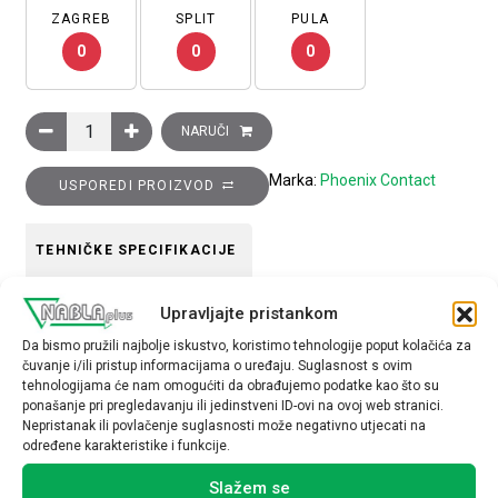
ZAGREB
SPLIT
PULA
0
0
0
Kliješta sjekača, s ručkama izoliranima do 1000VAC, tip: CUTF
NARUČI
Marka:
Phoenix Contact
USPOREDI PROIZVOD
TEHNIČKE SPECIFIKACIJE
materijal
Upravljajte pristankom
plastika
Da bismo pružili najbolje iskustvo, koristimo tehnologije poput kolačića za
čuvanje i/ili pristup informacijama o uređaju. Suglasnost s ovim
tehnologijama će nam omogućiti da obrađujemo podatke kao što su
ponašanje pri pregledavanju ili jedinstveni ID-ovi na ovoj web stranici.
Nepristanak ili povlačenje suglasnosti može negativno utjecati na
određene karakteristike i funkcije.
Povezani proizvodi
Slažem se