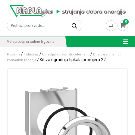
Skip to content
0
Pretraži:
Veleprodajna online trgovina
/
/
/
Početna
Industrija
Upravljačko-signalni elementi
Dijelovi signalno-
/ Kit za ugradnju tipkala promjera 22
komadnih uređaja