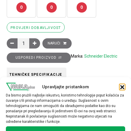
0
0
0
PROVJERI DOBAVLJIVOST
Kit za ugradnju tipkala promjera 22 količina
NARUČI
Marka:
Schneider Electric
USPOREDI PROIZVOD
TEHNIČKE SPECIFIKACIJE
Upravljajte pristankom
Tip opreme
Da bismo pružili najbolje iskustvo, koristimo tehnologije poput kolačića za
ostalo
čuvanje i/ili pristup informacijama o uređaju. Suglasnost s ovim
tehnologijama će nam omogućiti da obrađujemo podatke kao što su
ponašanje pri pregledavanju ili jedinstveni ID-ovi na ovoj web stranici.
Nepristanak ili povlačenje suglasnosti može negativno utjecati na
određene karakteristike i funkcije.