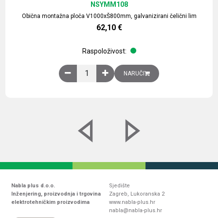
NSYMM108
Obična montažna ploča V1000xŠ800mm, galvanizirani čelični lim
62,10
€
Raspoloživost:
Obična montažna ploča V1000xŠ800mm, galvaniz
NARUČI
Nabla plus d.o.o.
Sjedište
Inženjering, proizvodnja i trgovina
Zagreb, Lukoranska 2
elektrotehničkim proizvodima
www.nabla-plus.hr
nabla@nabla-plus.hr