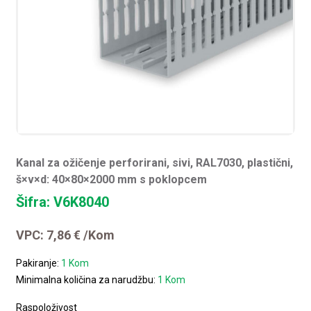
Kanal za ožičenje perforirani, sivi, RAL7030, plastični,
š×v×d: 40×80×2000 mm s poklopcem
Šifra: V6K8040
VPC:
7,86
€
/Kom
Pakiranje:
1 Kom
Minimalna količina za narudžbu:
1 Kom
Raspoloživost