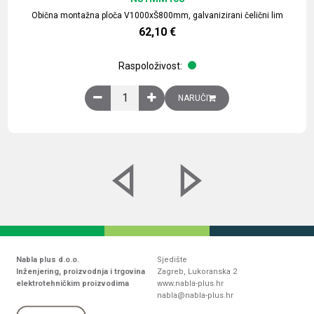
Obična montažna ploča V1000xŠ800mm, galvanizirani čelični lim
62,10
€
Raspoloživost:
Obična montažna ploča V1000xŠ800mm, galvaniz
NARUČI
Nabla plus d.o.o.
Sjedište
Inženjering, proizvodnja i trgovina
Zagreb, Lukoranska 2
elektrotehničkim proizvodima
www.nabla-plus.hr
nabla@nabla-plus.hr