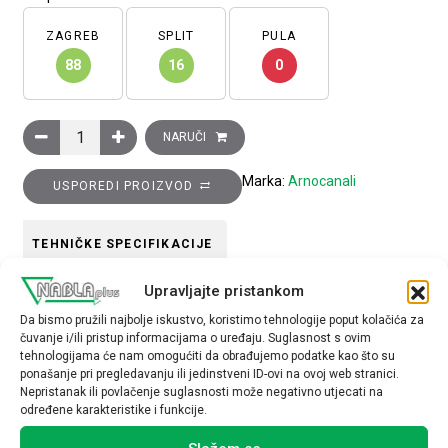
ZAGREB
SPLIT
PULA
88
16
0
Kanal za ožičenje perforirani, sivi, RAL7030, plastični, š×v×
NARUČI
Marka:
Arnocanali
USPOREDI PROIZVOD
TEHNIČKE SPECIFIKACIJE
Upravljajte pristankom
Tip pribora
Da bismo pružili najbolje iskustvo, koristimo tehnologije poput kolačića za
kabelske kanalice
čuvanje i/ili pristup informacijama o uređaju. Suglasnost s ovim
tehnologijama će nam omogućiti da obrađujemo podatke kao što su
ponašanje pri pregledavanju ili jedinstveni ID-ovi na ovoj web stranici.
Nepristanak ili povlačenje suglasnosti može negativno utjecati na
određene karakteristike i funkcije.