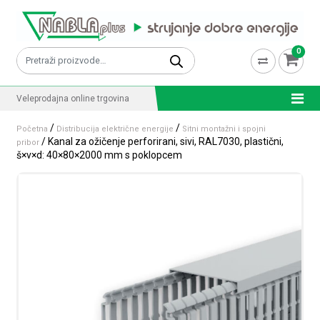
Skip to content
0
Pretraži:
Veleprodajna online trgovina
/
/
Početna
Distribucija električne energije
Sitni montažni i spojni
/ Kanal za ožičenje perforirani, sivi, RAL7030, plastični,
pribor
š×v×d: 40×80×2000 mm s poklopcem