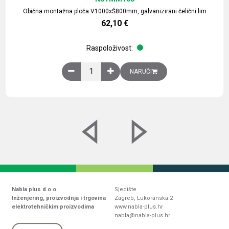
Obična montažna ploča V1000xŠ800mm, galvanizirani čelični lim
62,10
€
Raspoloživost:
Obična montažna ploča V1000xŠ800mm, galvaniz
NARUČI
Nabla plus d.o.o.
Sjedište
Inženjering, proizvodnja i trgovina
Zagreb, Lukoranska 2
elektrotehničkim proizvodima
www.nabla-plus.hr
nabla@nabla-plus.hr