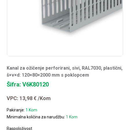
Kanal za ožičenje perforirani, sivi, RAL7030, plastični,
š×v×d: 120×80×2000 mm s poklopcem
Šifra: V6K80120
VPC:
13,98
€
/Kom
Pakiranje:
1 Kom
Minimalna količina za narudžbu:
1 Kom
Raspoloživost