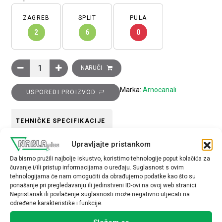
ZAGREB
SPLIT
PULA
2
6
0
Kanal za ožičenje perforirani, sivi, RAL7030, plastični, š×v×
NARUČI
Marka:
Arnocanali
USPOREDI PROIZVOD
TEHNIČKE SPECIFIKACIJE
Upravljajte pristankom
Tip pribora
Da bismo pružili najbolje iskustvo, koristimo tehnologije poput kolačića za
kabelske kanalice
čuvanje i/ili pristup informacijama o uređaju. Suglasnost s ovim
tehnologijama će nam omogućiti da obrađujemo podatke kao što su
ponašanje pri pregledavanju ili jedinstveni ID-ovi na ovoj web stranici.
Nepristanak ili povlačenje suglasnosti može negativno utjecati na
određene karakteristike i funkcije.