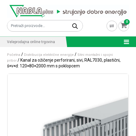
Skip to content
0
Pretraži:
Veleprodajna online trgovina
/
/
Početna
Distribucija električne energije
Sitni montažni i spojni
/ Kanal za ožičenje perforirani, sivi, RAL7030, plastični,
pribor
š×v×d: 120×80×2000 mm s poklopcem