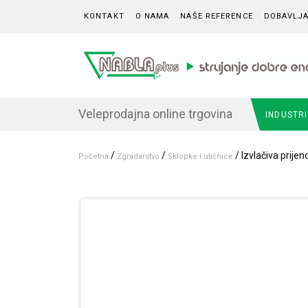
Skip to content
KONTAKT
O NAMA
NAŠE REFERENCE
DOBAVLJA
Veleprodajna online trgovina
INDUSTR
/
/
/ Izvlačiva prijen
Početna
Zgradarstvo
Sklopke i utičnice