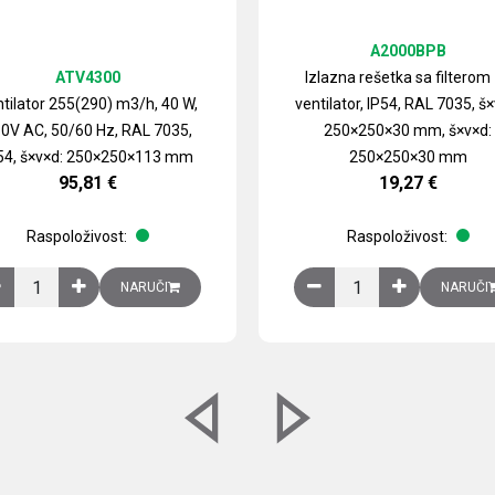
A2000BPB
ATV4300
Izlazna rešetka sa filterom
tilator 255(290) m3/h, 40 W,
ventilator, IP54, RAL 7035, š×
0V AC, 50/60 Hz, RAL 7035,
250×250×30 mm, š×v×d:
54, š×v×d: 250×250×113 mm
250×250×30 mm
95,81
€
19,27
€
Raspoloživost:
Raspoloživost:
izirani čelični lim količina
Ventilator 255(290) m3/h, 40 W, 230V AC, 50/60 Hz, RAL 7035, IP54,
Izlazna rešetka sa fil
NARUČI
NARUČI