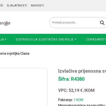
ČI
DJELATNOSTI
NOVOSTI
Pretraži:
IJA
DISTRIBUCIJA ELEKTRIČNE ENERGIJE
ZGRADARST
osna svjetiljka Clasia
Izvlačiva prijenosna sv
Šifra: R4380
VPC:
52,19
€
/KOM
Pakiranje:
1 KOM
Minimalna količina za narudžbu