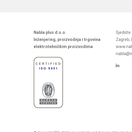
Nabla plus d.o.o.
Sjedišt
Inženjering, proizvodnja i trgovina
Zagreb, 
elektrotehničkim proizvodima
www.nab
nabla@na