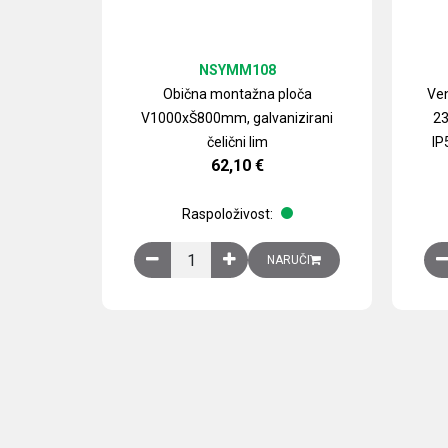
NSYMM108
Obična montažna ploča
Ven
V1000xŠ800mm, galvanizirani
23
čelični lim
IP
62,10
€
Raspoloživost:
Obična montažna ploča V1000xŠ800mm, galvan
NARUČI