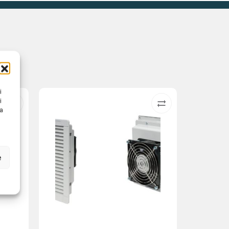
i
i
na
e