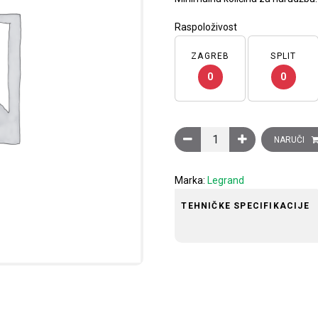
Raspoloživost
ZAGREB
SPLIT
0
0
Izvlačiva prijenosna svjetil
NARUČI
Marka:
Legrand
TEHNIČKE SPECIFIKACIJE