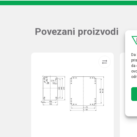
Povezani proizvodi
Da 
pri
da 
ovo
odr