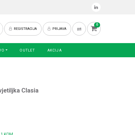
0
REGISTRACIJA
PRIJAVA
VO
OUTLET
AKCIJA
jetiljka Clasia
:
1 KOM