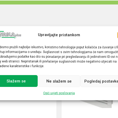
Upravljajte pristankom
bismo pružili najbolje iskustvo, koristimo tehnologije poput kolačića za čuvanje i/il
stup informacijama o uređaju. Suglasnost s ovim tehnologijama će nam omogućit
obrađujemo podatke kao što su ponašanje pri pregledavanju ili jedinstveni ID-ovi 
j web stranici. Nepristanak ili povlačenje suglasnosti može negativno utjecati na
eđene karakteristike i funkcije.
Slažem se
Ne slažem se
Pogledaj postavk
Opći uvjeti poslovanja