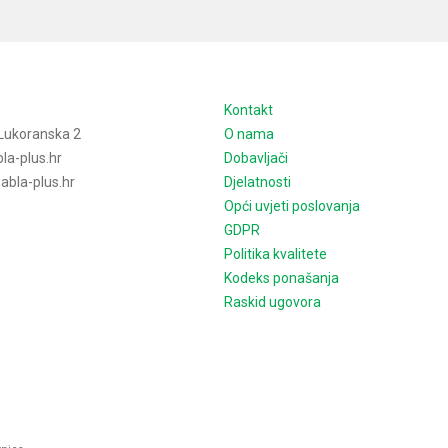
e
Kontakt
Lukoranska 2
O nama
la-plus.hr
Dobavljači
bla-plus.hr
Djelatnosti
Opći uvjeti poslovanja
GDPR
Politika kvalitete
Kodeks ponašanja
Raskid ugovora