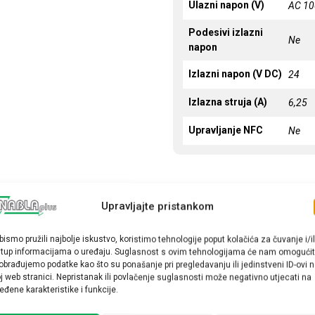
Ulazni napon (V)
AC 10
Podesivi izlazni
Ne
napon
Izlazni napon (V DC)
24
Izlazna struja (A)
6,25
Upravljanje NFC
Ne
Upravljajte pristankom
bismo pružili najbolje iskustvo, koristimo tehnologije poput kolačića za čuvanje i/il
stup informacijama o uređaju. Suglasnost s ovim tehnologijama će nam omogućit
obrađujemo podatke kao što su ponašanje pri pregledavanju ili jedinstveni ID-ovi 
j web stranici. Nepristanak ili povlačenje suglasnosti može negativno utjecati na
eđene karakteristike i funkcije.