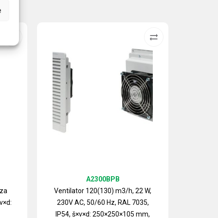
e
A2300BPB
 za
Ventilator 120(130) m3/h, 22 W,
v×d:
230V AC, 50/60 Hz, RAL 7035,
Izlazn
IP54, š×v×d: 250×250×105 mm,
ventilat