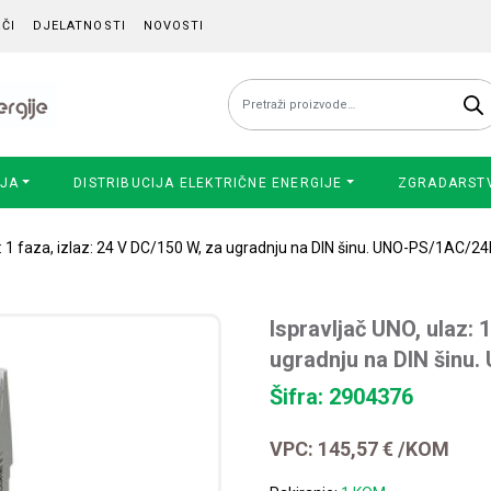
ČI
DJELATNOSTI
NOVOSTI
Pretraži:
IJA
DISTRIBUCIJA ELEKTRIČNE ENERGIJE
ZGRADARST
az: 1 faza, izlaz: 24 V DC/150 W, za ugradnju na DIN šinu. UNO-PS/1AC/
Ispravljač UNO, ulaz: 
ugradnju na DIN šin
Šifra: 2904376
VPC:
145,57
€
/KOM