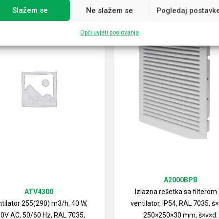
Slažem se
Ne slažem se
Pogledaj postavk
Opći uvjeti poslovanja
A2000BPB
ATV4300
Izlazna rešetka sa filterom
tilator 255(290) m3/h, 40 W,
ventilator, IP54, RAL 7035, š×
0V AC, 50/60 Hz, RAL 7035,
250×250×30 mm, š×v×d: