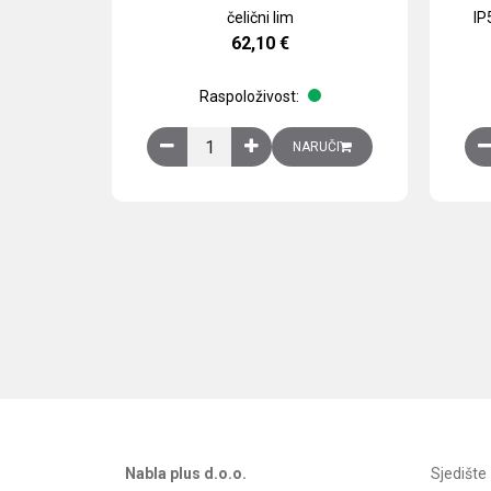
čelični lim
IP
62,10
€
Raspoloživost:
Obična montažna ploča V1000xŠ800mm, galvan
NARUČI
Nabla plus d.o.o.
Sjedišt