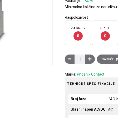
Pakiranje:
1 KOM
Minimalna količina za narudžbu
Raspoloživost
ZAGREB
SPLIT
0
0
Ispravljač UNO, ulaz: 1 f
NARUČI
Marka:
Phoenix Contact
TEHNIČKE SPECIFIKACIJE
Broj faza
1AC j
Ulazni napon AC/DC
AC