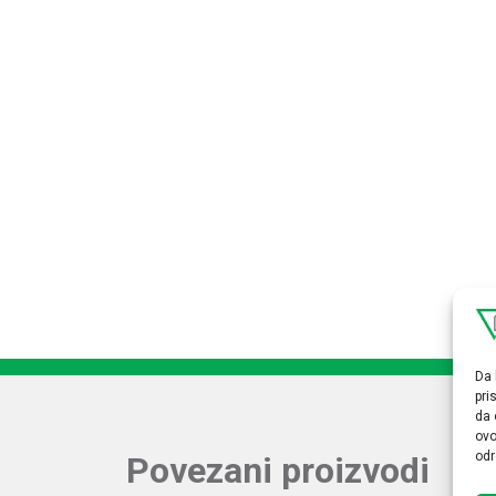
Da 
pri
da 
ovo
odr
Povezani proizvodi