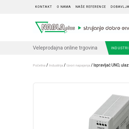
Skip to content
KONTAKT
O NAMA
NAŠE REFERENCE
DOBAVLJA
Veleprodajna online trgovina
INDUSTR
/
/
/ Ispravljač UNO, ul
Početna
Industrija
Izvori napajanja