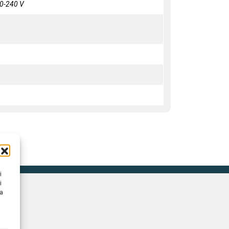
0-240 V
i
i
na