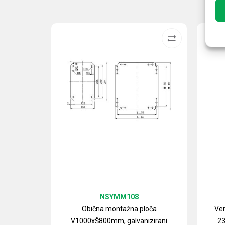
NSYMM108
Obična montažna ploča
Ven
V1000xŠ800mm, galvanizirani
23