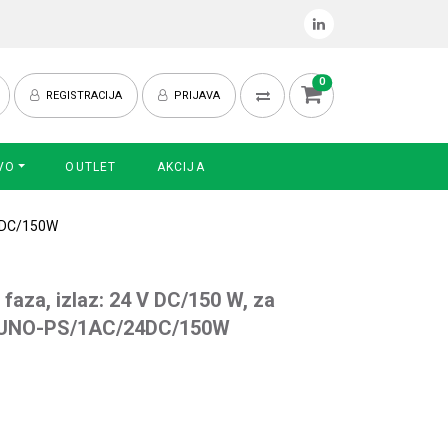
0
REGISTRACIJA
PRIJAVA
VO
OUTLET
AKCIJA
24DC/150W
1 faza, izlaz: 24 V DC/150 W, za
u. UNO-PS/1AC/24DC/150W