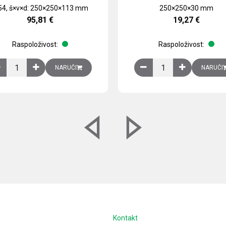
54, š×v×d: 250×250×113 mm
250×250×30 mm
95,81
€
19,27
€
Raspoloživost:
Raspoloživost:
izirani čelični lim količina
Ventilator 255(290) m3/h, 40 W, 230V AC, 50/60 Hz, RAL 7035, IP54,
Izlazna rešetka sa fil
NARUČI
NARUČI
e
Kontakt