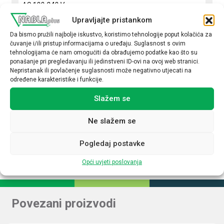
AC 100-240 V
Upravljajte pristankom
Podesivi izlazni napon
Da bismo pružili najbolje iskustvo, koristimo tehnologije poput kolačića za
Ne
čuvanje i/ili pristup informacijama o uređaju. Suglasnost s ovim
tehnologijama će nam omogućiti da obrađujemo podatke kao što su
Izlazni napon (V DC)
ponašanje pri pregledavanju ili jedinstveni ID-ovi na ovoj web stranici.
Nepristanak ili povlačenje suglasnosti može negativno utjecati na
24
određene karakteristike i funkcije.
Izlazna struja (A)
Slažem se
2,50
Ne slažem se
Upravljanje NFC
Ne
Pogledaj postavke
Opći uvjeti poslovanja
Povezani proizvodi