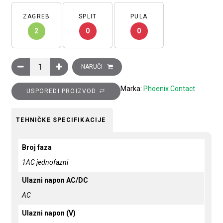
ZAGREB
SPLIT
PULA
2
0
0
Ispravljač UNO POWER, ulaz: 1 faza, izlaz: 24 V DC/60 W, za 
NARUČI
Marka:
Phoenix Contact
USPOREDI PROIZVOD
TEHNIČKE SPECIFIKACIJE
Broj faza
1AC jednofazni
Ulazni napon AC/DC
AC
Ulazni napon (V)