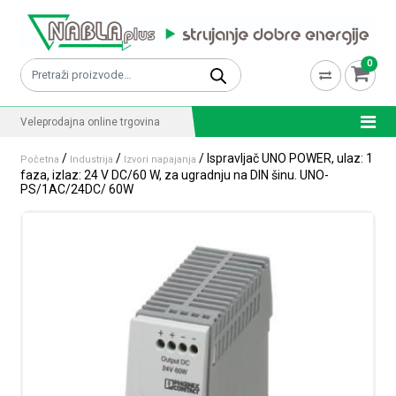
Skip to content
0
Pretraži:
Veleprodajna online trgovina
/
/
/ Ispravljač UNO POWER, ulaz: 1
Početna
Industrija
Izvori napajanja
faza, izlaz: 24 V DC/60 W, za ugradnju na DIN šinu. UNO-
PS/1AC/24DC/ 60W