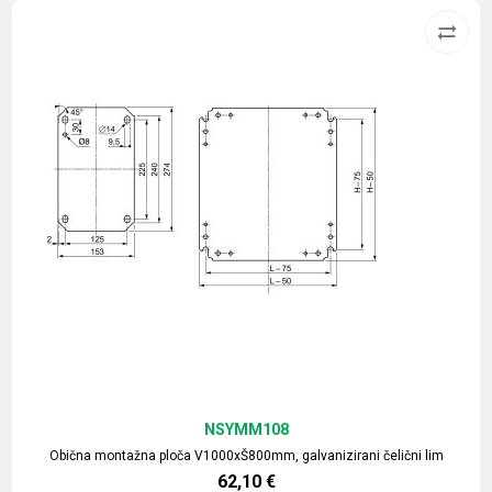
NSYMM108
Obična montažna ploča V1000xŠ800mm, galvanizirani čelični lim
62,10
€