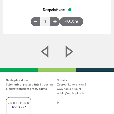
Raspoloživost:
Obična montažna ploča V1000xŠ800mm, galvaniz
NARUČI
Nabla plus d.o.o.
Sjedište
Inženjering, proizvodnja i trgovina
Zagreb, Lukoranska 2
elektrotehničkim proizvodima
www.nabla-plus.hr
nabla@nabla-plus.hr