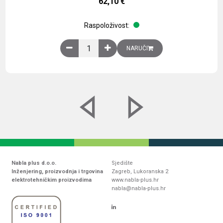
62,10
€
Raspoloživost:
Obična montažna ploča V1000xŠ800mm, galvaniz
NARUČI
Nabla plus d.o.o.
Sjedište
Inženjering, proizvodnja i trgovina
Zagreb, Lukoranska 2
elektrotehničkim proizvodima
www.nabla-plus.hr
nabla@nabla-plus.hr