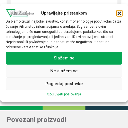
AC 3 x 400-500 V
Upravljajte pristankom
Podesivi izlazni napon
Da bismo pružili najbolje iskustvo, koristimo tehnologije poput kolačića za
Da
čuvanje i/ili pristup informacijama o uređaju. Suglasnost s ovim
tehnologijama će nam omogućiti da obrađujemo podatke kao što su
Izlazni napon (V DC)
ponašanje pri pregledavanju ili jedinstveni ID-ovi na ovoj web stranici.
Nepristanak ili povlačenje suglasnosti može negativno utjecati na
24
određene karakteristike i funkcije.
Izlazna struja (A)
Slažem se
40
Ne slažem se
Upravljanje NFC
Ne
Pogledaj postavke
Opći uvjeti poslovanja
Povezani proizvodi