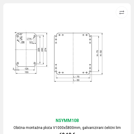
NSYMM108
Obična montažna ploča V1000xŠ800mm, galvanizirani čelični lim