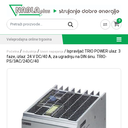
Skip to content
0
Pretraži:
Veleprodajna online trgovina
/
/
/ Ispravljač TRIO POWER ulaz: 3
Početna
Industrija
Izvori napajanja
faze, izlaz: 24 V DC/40 A, za ugradnju na DIN šinu. TRIO-
PS/3AC/24DC/40