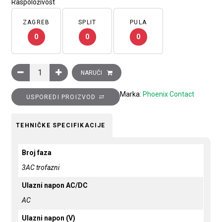
Raspoloživost
ZAGREB
SPLIT
PULA
0
0
0
Ispravljač TRIO POWER ulaz: 3 faze, izlaz: 24 V DC/40 A, za 
NARUČI
Marka:
Phoenix Contact
USPOREDI PROIZVOD
TEHNIČKE SPECIFIKACIJE
Broj faza
3AC trofazni
Ulazni napon AC/DC
AC
Ulazni napon (V)