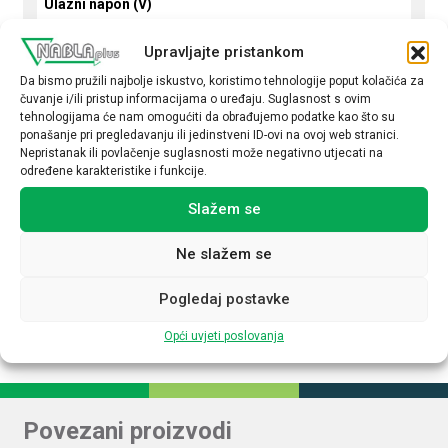
Ulazni napon (V)
DC 99-275 V
Upravljajte pristankom
Podesivi izlazni napon
Da bismo pružili najbolje iskustvo, koristimo tehnologije poput kolačića za
čuvanje i/ili pristup informacijama o uređaju. Suglasnost s ovim
Da
tehnologijama će nam omogućiti da obrađujemo podatke kao što su
ponašanje pri pregledavanju ili jedinstveni ID-ovi na ovoj web stranici.
Izlazni napon (V DC)
Nepristanak ili povlačenje suglasnosti može negativno utjecati na
24
određene karakteristike i funkcije.
Izlazna struja (A)
Slažem se
5
Ne slažem se
Upravljanje NFC
Ne
Pogledaj postavke
Opći uvjeti poslovanja
Povezani proizvodi