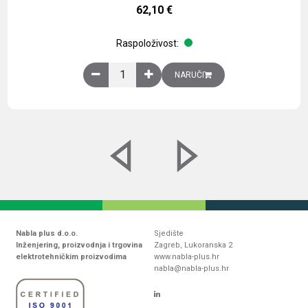
62,10
€
Raspoloživost:
Obična montažna ploča V1000xŠ800mm, galvaniz
NARUČI
Nabla plus d.o.o.
Sjedište
Inženjering, proizvodnja i trgovina
Zagreb, Lukoranska 2
elektrotehničkim proizvodima
www.nabla-plus.hr
nabla@nabla-plus.hr