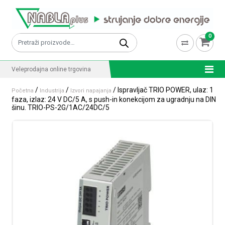
Skip to content
0
Pretraži:
Veleprodajna online trgovina
/
/
/ Ispravljač TRIO POWER, ulaz: 1
Početna
Industrija
Izvori napajanja
faza, izlaz: 24 V DC/5 A, s push-in konekcijom za ugradnju na DIN
šinu. TRIO-PS-2G/1AC/24DC/5