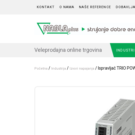
Skip to content
KONTAKT
O NAMA
NAŠE REFERENCE
DOBAVLJA
Veleprodajna online trgovina
INDUSTR
/
/
/ Ispravljač TRIO PO
Početna
Industrija
Izvori napajanja