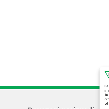
Da 
pri
da 
ovo
odr