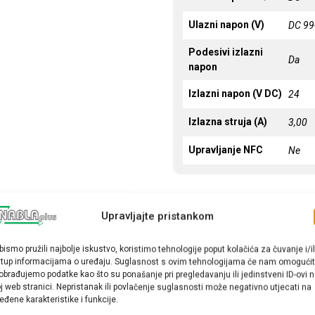
Ulazni napon (V)
DC 99
Podesivi izlazni
Da
napon
Izlazni napon (V DC)
24
Izlazna struja (A)
3,00
Upravljanje NFC
Ne
Upravljajte pristankom
bismo pružili najbolje iskustvo, koristimo tehnologije poput kolačića za čuvanje i/il
stup informacijama o uređaju. Suglasnost s ovim tehnologijama će nam omogućit
obrađujemo podatke kao što su ponašanje pri pregledavanju ili jedinstveni ID-ovi 
j web stranici. Nepristanak ili povlačenje suglasnosti može negativno utjecati na
eđene karakteristike i funkcije.