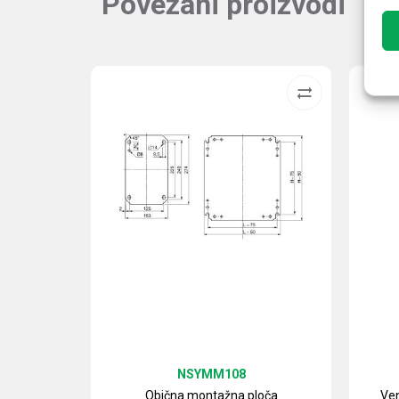
Povezani proizvodi
NSYMM108
Obična montažna ploča
Ven