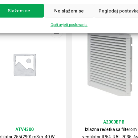
Slažem se
Ne slažem se
Pogledaj postavk
Opći uvjeti poslovanja
A2000BPB
ATV4300
Izlazna rešetka sa filterom
tilator 255(290) m3/h, 40 W,
ventilator, IP54, RAL 7035, š×