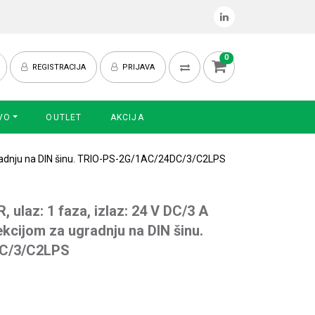
0
REGISTRACIJA
PRIJAVA
VO
OUTLET
AKCIJA
 ugradnju na DIN šinu. TRIO-PS-2G/1AC/24DC/3/C2LPS
 ulaz: 1 faza, izlaz: 24 V DC/3 A
kcijom za ugradnju na DIN šinu.
C/3/C2LPS