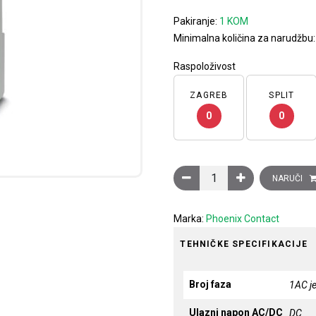
Pakiranje:
1 KOM
Minimalna količina za narudžbu
Raspoloživost
ZAGREB
SPLIT
0
0
Ispravljač TRIO POWER, ul
NARUČI
Marka:
Phoenix Contact
TEHNIČKE SPECIFIKACIJE
Broj faza
1AC j
Ulazni napon AC/DC
DC