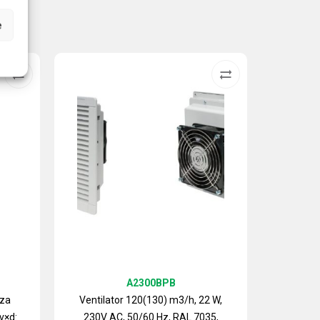
e
A2300BPB
 za
Ventilator 120(130) m3/h, 22 W,
v×d:
230V AC, 50/60 Hz, RAL 7035,
Izlazn