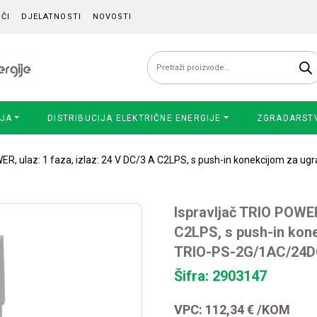
ČI
DJELATNOSTI
NOVOSTI
Pretraži:
IJA
DISTRIBUCIJA ELEKTRIČNE ENERGIJE
ZGRADARST
WER, ulaz: 1 faza, izlaz: 24 V DC/3 A C2LPS, s push-in konekcijom za
Ispravljač TRIO POWER,
C2LPS, s push-in kone
TRIO-PS-2G/1AC/24D
Šifra: 2903147
VPC:
112,34
€
/KOM