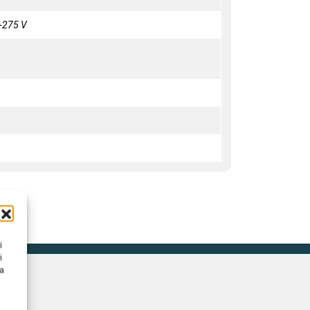
-275 V
i
i
na