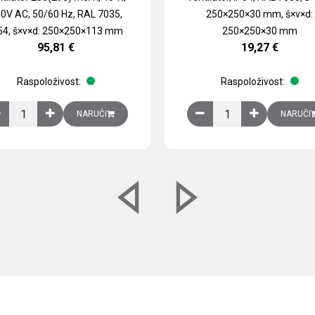
0V AC, 50/60 Hz, RAL 7035,
250×250×30 mm, š×v×d:
54, š×v×d: 250×250×113 mm
250×250×30 mm
95,81
€
19,27
€
Raspoloživost:
Raspoloživost:
izirani čelični lim količina
Ventilator 255(290) m3/h, 40 W, 230V AC, 50/60 Hz, RAL 7035, IP54,
Izlazna rešetka sa fil
NARUČI
NARUČI