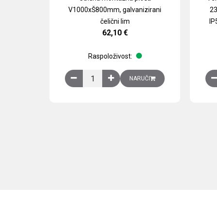
V1000xŠ800mm, galvanizirani
23
čelični lim
IP
62,10
€
Raspoloživost:
Obična montažna ploča V1000xŠ800mm, galvan
NARUČI