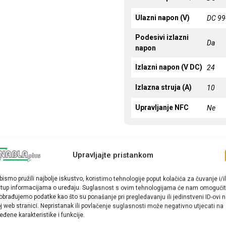
Ulazni napon (V)
DC 99
Podesivi izlazni
Da
napon
Izlazni napon (V DC)
24
Izlazna struja (A)
10
Upravljanje NFC
Ne
Upravljajte pristankom
bismo pružili najbolje iskustvo, koristimo tehnologije poput kolačića za čuvanje i/il
stup informacijama o uređaju. Suglasnost s ovim tehnologijama će nam omogućit
obrađujemo podatke kao što su ponašanje pri pregledavanju ili jedinstveni ID-ovi 
j web stranici. Nepristanak ili povlačenje suglasnosti može negativno utjecati na
eđene karakteristike i funkcije.