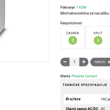
Pakiranje:
1 KOM
Minimalna količina za narudžbu
Raspoloživost
ZAGREB
SPLIT
2
2
Ispravljač TRIO POWER, ul
NARUČI
Marka:
Phoenix Contact
TEHNIČKE SPECIFIKACIJE
Broj faza
1AC j
Ulazni napon AC/DC
DC