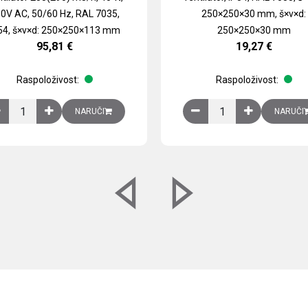
0V AC, 50/60 Hz, RAL 7035,
250×250×30 mm, š×v×d:
54, š×v×d: 250×250×113 mm
250×250×30 mm
95,81
€
19,27
€
Raspoloživost:
Raspoloživost:
izirani čelični lim količina
Ventilator 255(290) m3/h, 40 W, 230V AC, 50/60 Hz, RAL 7035, IP54,
Izlazna rešetka sa fil
NARUČI
NARUČI