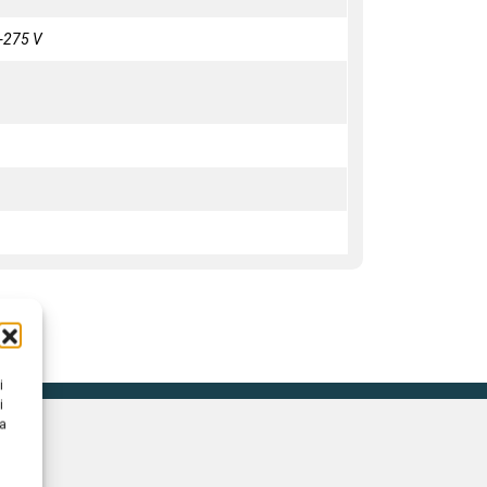
-275 V
i
i
na