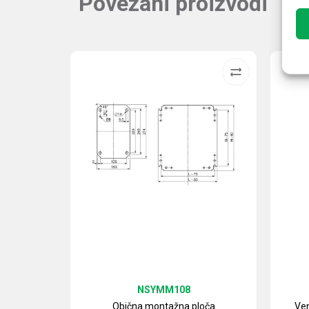
Povezani proizvodi
NSYMM108
Obična montažna ploča
Ven