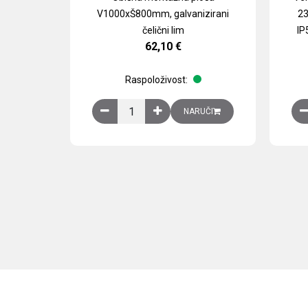
V1000xŠ800mm, galvanizirani
23
čelični lim
IP
62,10
€
Raspoloživost:
Obična montažna ploča V1000xŠ800mm, galvan
NARUČI