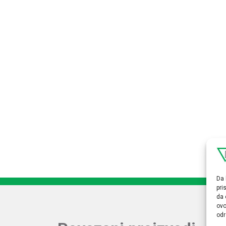
Da 
pri
da 
ovo
odr