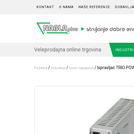
Skip to content
KONTAKT
O NAMA
NAŠE REFERENCE
DOBAVLJA
Veleprodajna online trgovina
INDUSTR
/
/
/ Ispravljač TRIO PO
Početna
Industrija
Izvori napajanja