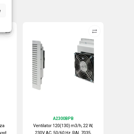
e
A2300BPB
 za
Ventilator 120(130) m3/h, 22 W,
v×d:
230V AC, 50/60 Hz, RAL 7035,
Izlazn