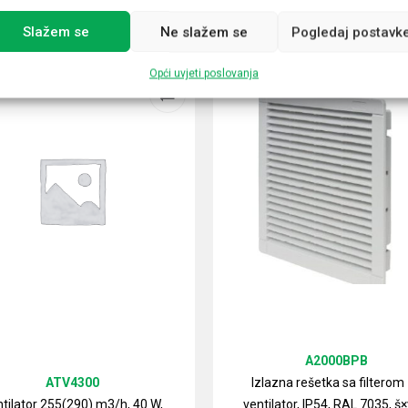
Slažem se
Ne slažem se
Pogledaj postavk
Opći uvjeti poslovanja
A2000BPB
ATV4300
Izlazna rešetka sa filterom
tilator 255(290) m3/h, 40 W,
ventilator, IP54, RAL 7035, š×