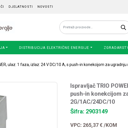
ČI
DJELATNOSTI
NOVOSTI
Pretraži:
IJA
DISTRIBUCIJA ELEKTRIČNE ENERGIJE
ZGRADARST
WER, ulaz: 1 faza, izlaz: 24 V DC/10 A, s push-in konekcijom za ugradn
Ispravljač TRIO POWER,
push-in konekcijom za
2G/1AC/24DC/10
Šifra: 2903149
VPC:
265,37
€
/KOM