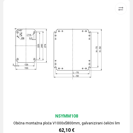
NSYMM108
Obična montažna ploča V1000xŠ800mm, galvanizirani čelični lim
62,10
€