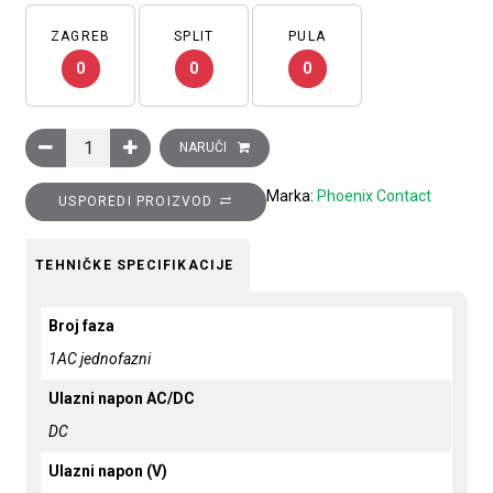
ZAGREB
SPLIT
PULA
0
0
0
Ispravljač STEP, ulaz: 1 faza, izlaz: 24 V DC/3.5 A. Za ugrad
NARUČI
Marka:
Phoenix Contact
USPOREDI PROIZVOD
TEHNIČKE SPECIFIKACIJE
Broj faza
1AC jednofazni
Ulazni napon AC/DC
DC
Ulazni napon (V)