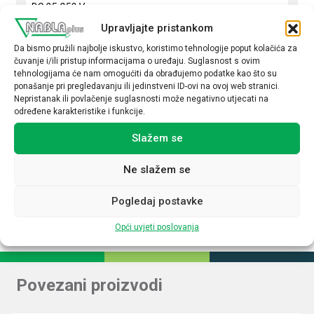
DC 95-250 V
Upravljajte pristankom
Podesivi izlazni napon
Da bismo pružili najbolje iskustvo, koristimo tehnologije poput kolačića za
Da
čuvanje i/ili pristup informacijama o uređaju. Suglasnost s ovim
tehnologijama će nam omogućiti da obrađujemo podatke kao što su
Izlazni napon (V DC)
ponašanje pri pregledavanju ili jedinstveni ID-ovi na ovoj web stranici.
Nepristanak ili povlačenje suglasnosti može negativno utjecati na
24
određene karakteristike i funkcije.
Izlazna struja (A)
Slažem se
3,5
Ne slažem se
Upravljanje NFC
Ne
Pogledaj postavke
Opći uvjeti poslovanja
Povezani proizvodi