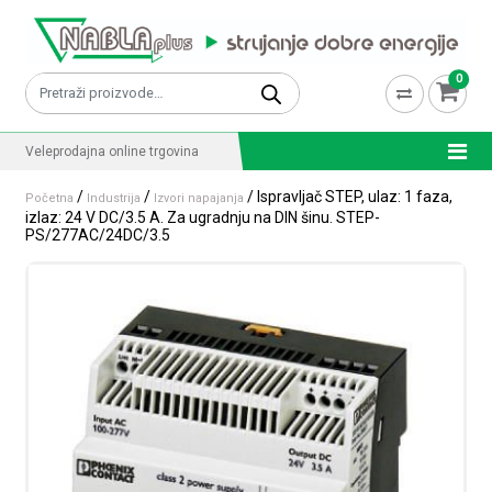
Skip to content
0
Pretraži:
Veleprodajna online trgovina
/
/
/ Ispravljač STEP, ulaz: 1 faza,
Početna
Industrija
Izvori napajanja
izlaz: 24 V DC/3.5 A. Za ugradnju na DIN šinu. STEP-
PS/277AC/24DC/3.5