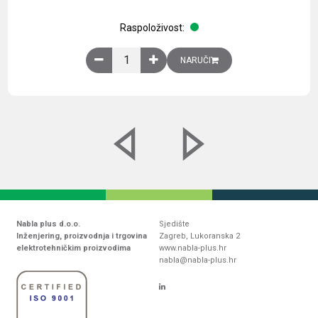
Raspoloživost:
Obična montažna ploča V1000xŠ800mm, galvaniz
NARUČI
Nabla plus d.o.o.
Sjedište
Inženjering, proizvodnja i trgovina
Zagreb, Lukoranska 2
elektrotehničkim proizvodima
www.nabla-plus.hr
nabla@nabla-plus.hr