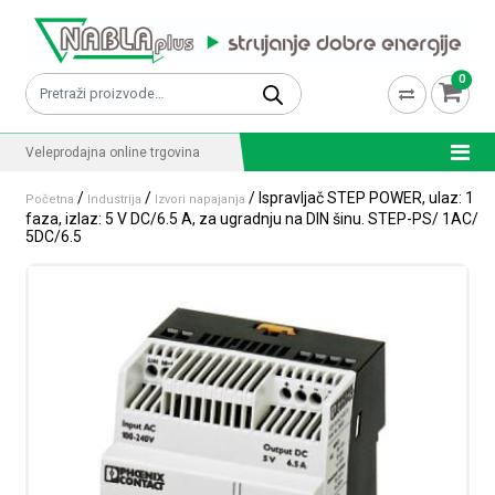
Skip to content
0
Pretraži:
Veleprodajna online trgovina
/
/
/ Ispravljač STEP POWER, ulaz: 1
Početna
Industrija
Izvori napajanja
faza, izlaz: 5 V DC/6.5 A, za ugradnju na DIN šinu. STEP-PS/ 1AC/
5DC/6.5