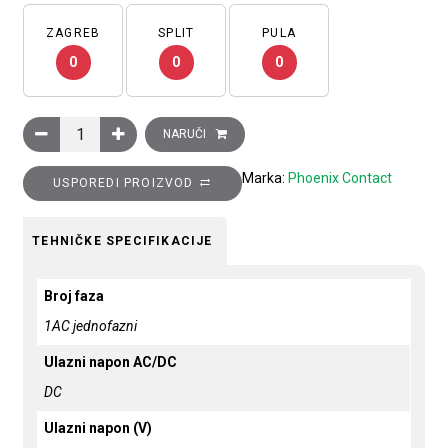
ZAGREB
SPLIT
PULA
0
0
0
Ispravljač STEP POWER, ulaz: 1 faza, izlaz: 5 V DC/6.5 A, za 
NARUČI
Marka:
Phoenix Contact
USPOREDI PROIZVOD
TEHNIČKE SPECIFIKACIJE
Broj faza
1AC jednofazni
Ulazni napon AC/DC
DC
Ulazni napon (V)