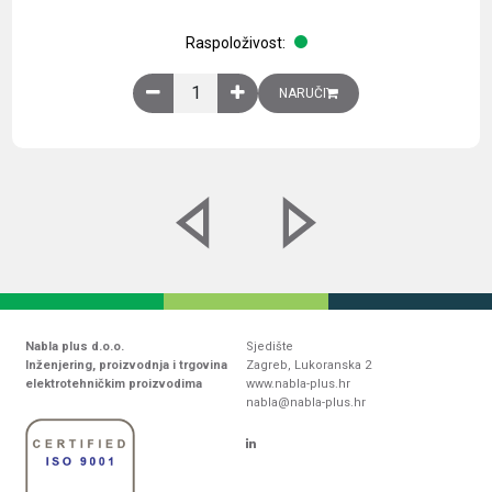
Raspoloživost:
Obična montažna ploča V1000xŠ800mm, galvaniz
NARUČI
Nabla plus d.o.o.
Sjedište
Inženjering, proizvodnja i trgovina
Zagreb, Lukoranska 2
elektrotehničkim proizvodima
www.nabla-plus.hr
nabla@nabla-plus.hr