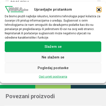
DC 95-250 V
Upravljajte pristankom
Podesivi izlazni napon
Da bismo pružili najbolje iskustvo, koristimo tehnologije poput kolačića za
Da
čuvanje i/ili pristup informacijama o uređaju. Suglasnost s ovim
tehnologijama će nam omogućiti da obrađujemo podatke kao što su
Izlazni napon (V DC)
ponašanje pri pregledavanju ili jedinstveni ID-ovi na ovoj web stranici.
Nepristanak ili povlačenje suglasnosti može negativno utjecati na
5
određene karakteristike i funkcije.
Izlazna struja (A)
Slažem se
6,5
Ne slažem se
Upravljanje NFC
Ne
Pogledaj postavke
Opći uvjeti poslovanja
Povezani proizvodi