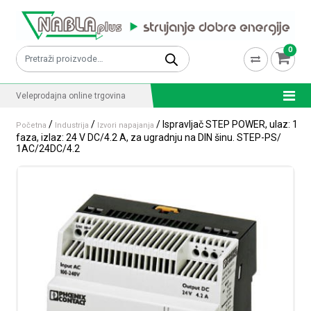
Skip to content
0
Pretraži:
Veleprodajna online trgovina
/
/
/ Ispravljač STEP POWER, ulaz: 1
Početna
Industrija
Izvori napajanja
faza, izlaz: 24 V DC/4.2 A, za ugradnju na DIN šinu. STEP-PS/
1AC/24DC/4.2