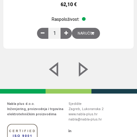
62,10
€
Raspoloživost:
Obična montažna ploča V1000xŠ800mm, galvaniz
NARUČI
Nabla plus d.o.o.
Sjedište
Inženjering, proizvodnja i trgovina
Zagreb, Lukoranska 2
elektrotehničkim proizvodima
www.nabla-plus.hr
nabla@nabla-plus.hr