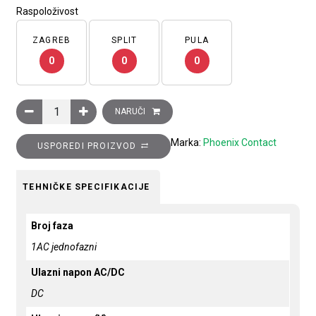
Raspoloživost
ZAGREB
SPLIT
PULA
0
0
0
Ispravljač STEP POWER, ulaz: 1 faza, izlaz: 24 V DC/4.2 A, za
NARUČI
Marka:
Phoenix Contact
USPOREDI PROIZVOD
TEHNIČKE SPECIFIKACIJE
Broj faza
1AC jednofazni
Ulazni napon AC/DC
DC