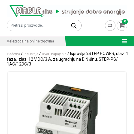
Skip to content
0
Pretraži:
Veleprodajna online trgovina
/
/
/ Ispravljač STEP POWER, ulaz: 1
Početna
Industrija
Izvori napajanja
faza, izlaz: 12 V DC/3 A, za ugradnju na DIN šinu. STEP-PS/
1AC/12DC/3