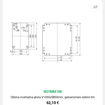
NSYMM108
Obična montažna ploča V1000xŠ800mm, galvanizirani čelični lim
62,10
€