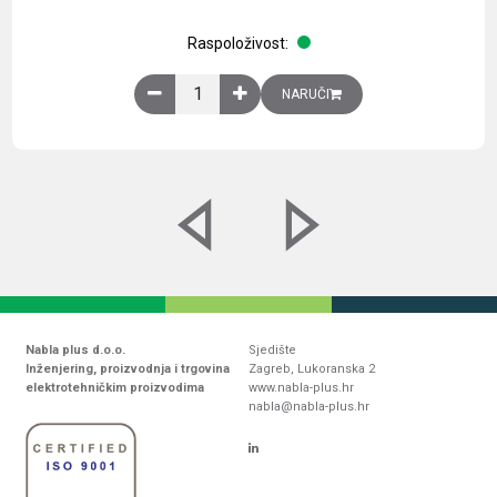
Raspoloživost:
Obična montažna ploča V1000xŠ800mm, galvaniz
NARUČI
Nabla plus d.o.o.
Sjedište
Inženjering, proizvodnja i trgovina
Zagreb, Lukoranska 2
elektrotehničkim proizvodima
www.nabla-plus.hr
nabla@nabla-plus.hr