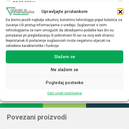
DC 95-250 V
Upravljajte pristankom
Podesivi izlazni napon
Da bismo pružili najbolje iskustvo, koristimo tehnologije poput kolačića za
Da
čuvanje i/ili pristup informacijama o uređaju. Suglasnost s ovim
tehnologijama će nam omogućiti da obrađujemo podatke kao što su
Izlazni napon (V DC)
ponašanje pri pregledavanju ili jedinstveni ID-ovi na ovoj web stranici.
Nepristanak ili povlačenje suglasnosti može negativno utjecati na
12
određene karakteristike i funkcije.
Izlazna struja (A)
Slažem se
3,00
Ne slažem se
Upravljanje NFC
Ne
Pogledaj postavke
Opći uvjeti poslovanja
Povezani proizvodi