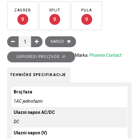
ZAGREB
SPLIT
PULA
0
0
0
Ispravljač STEP POWER, ulaz: 1 faza, izlaz: 12 V DC/3 A, za 
NARUČI
Marka:
Phoenix Contact
USPOREDI PROIZVOD
TEHNIČKE SPECIFIKACIJE
Broj faza
1AC jednofazni
Ulazni napon AC/DC
DC
Ulazni napon (V)