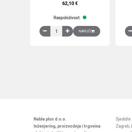
62,10
€
Raspoloživost:
Obična montažna ploča V1000xŠ800mm, galvan
NARUČI
Nabla plus d.o.o.
Sjedišt
Inženjering, proizvodnja i trgovina
Zagreb, 