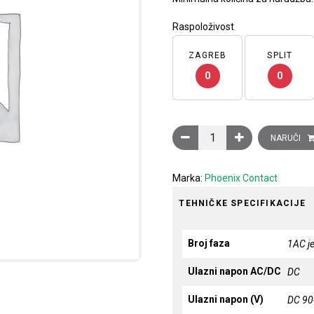
Raspoloživost
ZAGREB
SPLIT
0
0
Ispravljač QUINT-PS/1AC/
NARUČI
Marka:
Phoenix Contact
TEHNIČKE SPECIFIKACIJE
Broj faza
1AC j
Ulazni napon AC/DC
DC
Ulazni napon (V)
DC 90