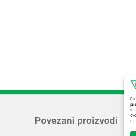
Da 
pri
da 
ovo
Povezani proizvodi
odr