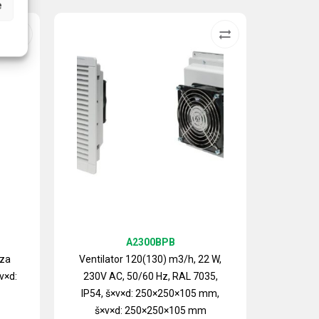
e
A2300BPB
 za
Ventilator 120(130) m3/h, 22 W,
v×d:
230V AC, 50/60 Hz, RAL 7035,
Izlazn
IP54, š×v×d: 250×250×105 mm,
ventilat
š×v×d: 250×250×105 mm