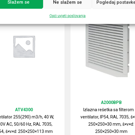
Slažem se
Ne slažem se
Pogledaj postavk
Opći uvjeti poslovanja
A2000BPB
ATV4300
Izlazna rešetka sa filterom
tilator 255(290) m3/h, 40 W,
ventilator, IP54, RAL 7035, š×
0V AC, 50/60 Hz, RAL 7035,
250×250×30 mm, š×v×d:
54, š×v×d: 250×250×113 mm
250×250×30 mm