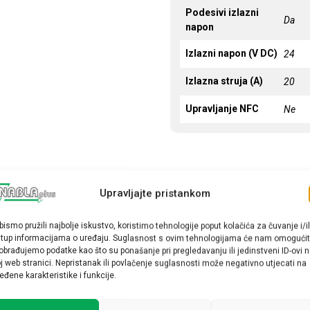
Podesivi izlazni
Da
napon
Izlazni napon (V DC)
24
Izlazna struja (A)
20
Upravljanje NFC
Ne
Upravljajte pristankom
bismo pružili najbolje iskustvo, koristimo tehnologije poput kolačića za čuvanje i/il
stup informacijama o uređaju. Suglasnost s ovim tehnologijama će nam omogućit
obrađujemo podatke kao što su ponašanje pri pregledavanju ili jedinstveni ID-ovi 
j web stranici. Nepristanak ili povlačenje suglasnosti može negativno utjecati na
eđene karakteristike i funkcije.