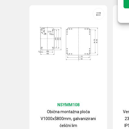
NSYMM108
Obična montažna ploča
Ven
V1000xŠ800mm, galvanizirani
23
čelični lim
IP