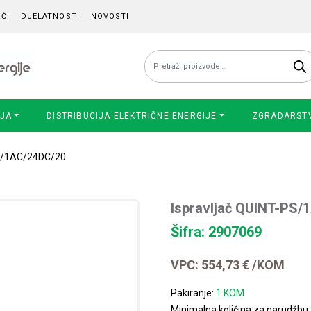
ČI
DJELATNOSTI
NOVOSTI
Pretraži:
IJA
DISTRIBUCIJA ELEKTRIČNE ENERGIJE
ZGRADARST
PS/1AC/24DC/20
Ispravljač QUINT-PS
Šifra: 2907069
VPC:
554,73
€
/KOM
Pakiranje:
1 KOM
Minimalna količina za narudžbu