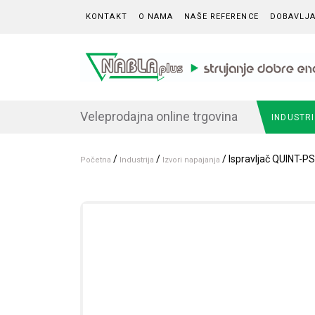
Skip to content
KONTAKT
O NAMA
NAŠE REFERENCE
DOBAVLJA
Veleprodajna online trgovina
INDUSTR
/
/
/ Ispravljač QUINT-
Početna
Industrija
Izvori napajanja