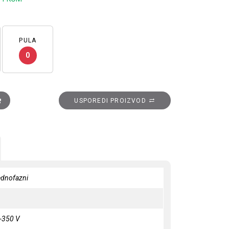
PULA
0
24DC/20 količina
USPOREDI PROIZVOD
ednofazni
-350 V