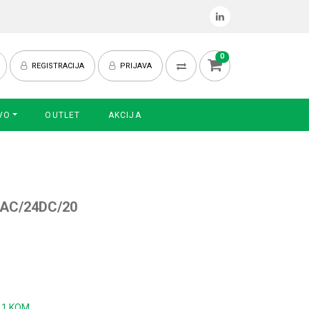
0
REGISTRACIJA
PRIJAVA
VO
OUTLET
AKCIJA
/1AC/24DC/20
:
1 KOM