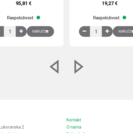
95,81
€
19,27
€
Raspoloživost:
Raspoloživost:
izirani čelični lim količina
Ventilator 255(290) m3/h, 40 W, 230V AC, 50/60 Hz, RAL 7035, IP54,
Izlazna rešetka sa fil
NARUČI
NARUČI
e
Kontakt
Lukoranska 2
O nama