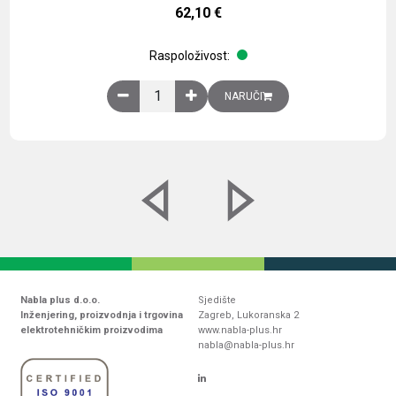
62,10
€
Raspoloživost:
Obična montažna ploča V1000xŠ800mm, galvaniz
NARUČI
Nabla plus d.o.o.
Sjedište
Inženjering, proizvodnja i trgovina
Zagreb, Lukoranska 2
elektrotehničkim proizvodima
www.nabla-plus.hr
nabla@nabla-plus.hr