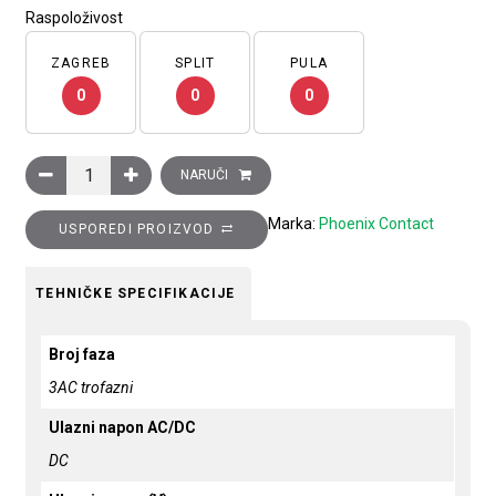
Raspoloživost
ZAGREB
SPLIT
PULA
0
0
0
Ispravljač QUINT POWER sa SFB tehnologijom, ulaz: 3 faze, iz
NARUČI
Marka:
Phoenix Contact
USPOREDI PROIZVOD
TEHNIČKE SPECIFIKACIJE
Broj faza
3AC trofazni
Ulazni napon AC/DC
DC