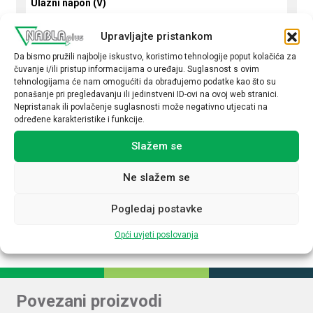
Ulazni napon (V)
DC 450-800 V
Upravljajte pristankom
Podesivi izlazni napon
Da bismo pružili najbolje iskustvo, koristimo tehnologije poput kolačića za
čuvanje i/ili pristup informacijama o uređaju. Suglasnost s ovim
Da
tehnologijama će nam omogućiti da obrađujemo podatke kao što su
ponašanje pri pregledavanju ili jedinstveni ID-ovi na ovoj web stranici.
Izlazni napon (V DC)
Nepristanak ili povlačenje suglasnosti može negativno utjecati na
24
određene karakteristike i funkcije.
Izlazna struja (A)
Slažem se
20
Ne slažem se
Upravljanje NFC
Ne
Pogledaj postavke
Opći uvjeti poslovanja
Povezani proizvodi