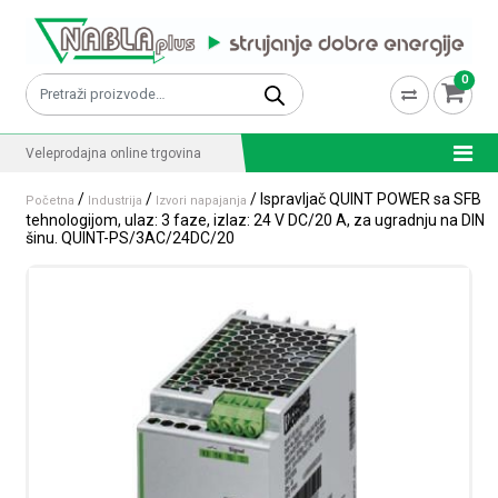
Skip to content
0
Pretraži:
Veleprodajna online trgovina
/
/
/ Ispravljač QUINT POWER sa SFB
Početna
Industrija
Izvori napajanja
tehnologijom, ulaz: 3 faze, izlaz: 24 V DC/20 A, za ugradnju na DIN
šinu. QUINT-PS/3AC/24DC/20