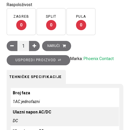
Raspoloživost
ZAGREB
SPLIT
PULA
0
0
0
Ispravljač QUINT POWER sa SFB tehnologijom, ulaz: 1 faza, iz
NARUČI
Marka:
Phoenix Contact
USPOREDI PROIZVOD
TEHNIČKE SPECIFIKACIJE
Broj faza
1AC jednofazni
Ulazni napon AC/DC
DC