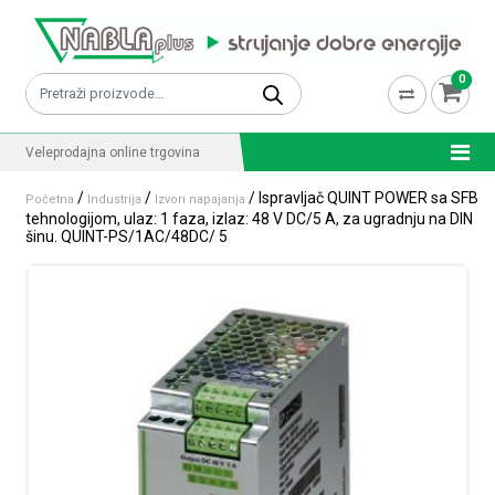
Skip to content
0
Pretraži:
Veleprodajna online trgovina
/
/
/ Ispravljač QUINT POWER sa SFB
Početna
Industrija
Izvori napajanja
tehnologijom, ulaz: 1 faza, izlaz: 48 V DC/5 A, za ugradnju na DIN
šinu. QUINT-PS/1AC/48DC/ 5