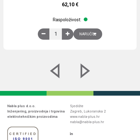
62,10
€
Raspoloživost:
Obična montažna ploča V1000xŠ800mm, galvaniz
NARUČI
Nabla plus d.o.o.
Sjedište
Inženjering, proizvodnja i trgovina
Zagreb, Lukoranska 2
elektrotehničkim proizvodima
www.nabla-plus.hr
nabla@nabla-plus.hr