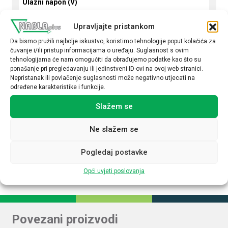
Ulazni napon (V)
DC 90-350 V
Upravljajte pristankom
Podesivi izlazni napon
Da bismo pružili najbolje iskustvo, koristimo tehnologije poput kolačića za
čuvanje i/ili pristup informacijama o uređaju. Suglasnost s ovim
Da
tehnologijama će nam omogućiti da obrađujemo podatke kao što su
ponašanje pri pregledavanju ili jedinstveni ID-ovi na ovoj web stranici.
Izlazni napon (V DC)
Nepristanak ili povlačenje suglasnosti može negativno utjecati na
24
određene karakteristike i funkcije.
Izlazna struja (A)
Slažem se
5
Ne slažem se
Upravljanje NFC
Ne
Pogledaj postavke
Opći uvjeti poslovanja
Povezani proizvodi