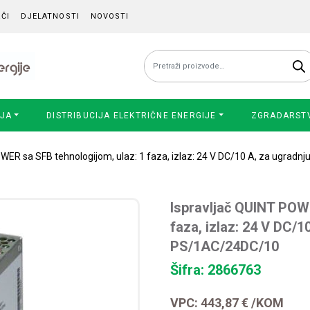
ČI
DJELATNOSTI
NOVOSTI
Pretraži:
IJA
DISTRIBUCIJA ELEKTRIČNE ENERGIJE
ZGRADARST
OWER sa SFB tehnologijom, ulaz: 1 faza, izlaz: 24 V DC/10 A, za ugrad
Ispravljač QUINT POWE
faza, izlaz: 24 V DC/1
PS/1AC/24DC/10
Šifra: 2866763
VPC:
443,87
€
/KOM