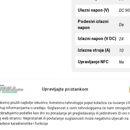
Ulazni napon (V)
DC 90
Podesivi izlazni
Da
napon
Izlazni napon (V DC)
24
Izlazna struja (A)
10
Upravljanje NFC
Ne
Upravljajte pristankom
bismo pružili najbolje iskustvo, koristimo tehnologije poput kolačića za čuvanje i/il
stup informacijama o uređaju. Suglasnost s ovim tehnologijama će nam omogućit
obrađujemo podatke kao što su ponašanje pri pregledavanju ili jedinstveni ID-ovi 
j web stranici. Nepristanak ili povlačenje suglasnosti može negativno utjecati na
eđene karakteristike i funkcije.