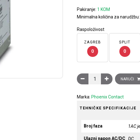
Pakiranje:
1 KOM
Minimalna količina za narudžbu
Raspoloživost
ZAGREB
SPLIT
0
0
Ispravljač QUINT POWER sa
NARUČI
Marka:
Phoenix Contact
TEHNIČKE SPECIFIKACIJE
Broj faza
1AC j
Ulazni napon AC/DC
DC