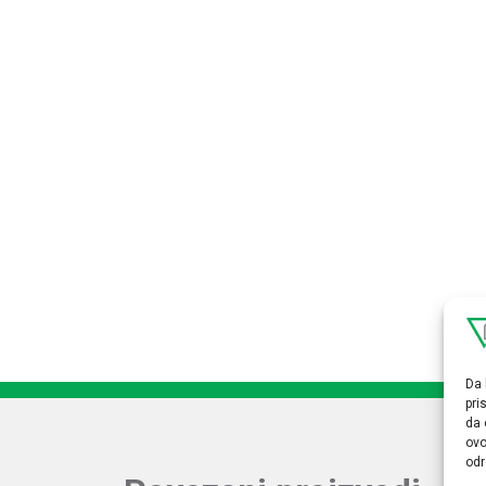
Da 
pri
da 
ovo
odr