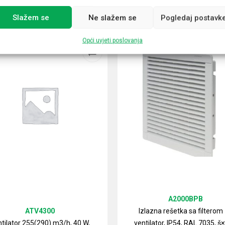
Slažem se
Ne slažem se
Pogledaj postavk
Opći uvjeti poslovanja
A2000BPB
ATV4300
Izlazna rešetka sa filterom
tilator 255(290) m3/h, 40 W,
ventilator, IP54, RAL 7035, š×