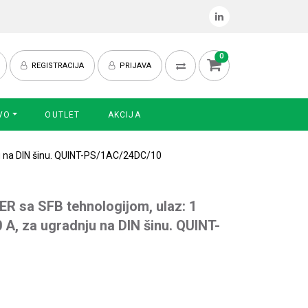
0
REGISTRACIJA
PRIJAVA
VO
OUTLET
AKCIJA
nju na DIN šinu. QUINT-PS/1AC/24DC/10
R sa SFB tehnologijom, ulaz: 1
0 A, za ugradnju na DIN šinu. QUINT-