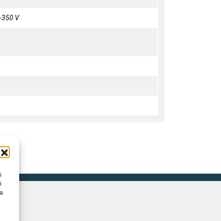
-350 V
i
i
na