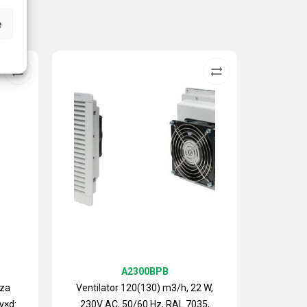
e
A2300BPB
 za
Ventilator 120(130) m3/h, 22 W,
v×d:
230V AC, 50/60 Hz, RAL 7035,
Izlazn