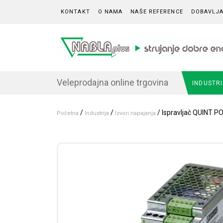
Skip to content
KONTAKT
O NAMA
NAŠE REFERENCE
DOBAVLJA
Veleprodajna online trgovina
INDUSTR
/
/
/ Ispravljač QUINT P
Početna
Industrija
Izvori napajanja