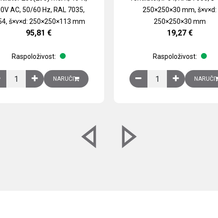
0V AC, 50/60 Hz, RAL 7035,
250×250×30 mm, š×v×d:
54, š×v×d: 250×250×113 mm
250×250×30 mm
95,81
€
19,27
€
Raspoloživost:
Raspoloživost:
izirani čelični lim količina
Ventilator 255(290) m3/h, 40 W, 230V AC, 50/60 Hz, RAL 7035, IP54,
Izlazna rešetka sa fil
NARUČI
NARUČI