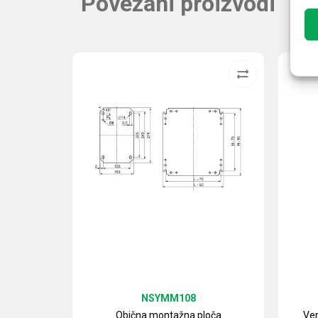
Povezani proizvodi
NSYMM108
Obična montažna ploča
Ven