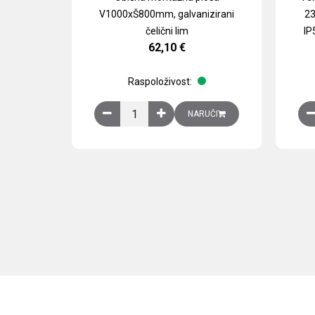
V1000xŠ800mm, galvanizirani
23
čelični lim
IP
62,10
€
Raspoloživost:
Obična montažna ploča V1000xŠ800mm, galvan
NARUČI