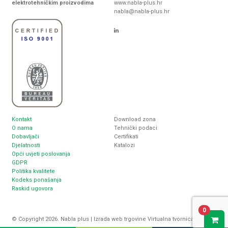
elektrotehničkim proizvodima
www.nabla-plus.hr
nabla@nabla-plus.hr
Kontakt
Download zona
O nama
Tehnički podaci
Dobavljači
Certifikati
Djelatnosti
Katalozi
Opći uvjeti poslovanja
GDPR
Politika kvalitete
Kodeks ponašanja
Raskid ugovora
0
© Copyright 2026. Nabla plus |
Izrada web trgovine
Virtualna tvornica