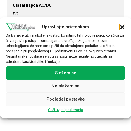
Ulazni napon AC/DC
DC
Ulazni napon (V)
Upravljajte pristankom
DC 110-250 V
Da bismo pružili najbolje iskustvo, koristimo tehnologije poput kolačića za
čuvanje i/ili pristup informacijama o uređaju. Suglasnost s ovim
Podesivi izlazni napon
tehnologijama će nam omogućiti da obrađujemo podatke kao što su
ponašanje pri pregledavanju ili jedinstveni ID-ovi na ovoj web stranici.
Da
Nepristanak ili povlačenje suglasnosti može negativno utjecati na
određene karakteristike i funkcije.
Izlazni napon (V DC)
24
Slažem se
Izlazna struja (A)
Ne slažem se
10
Pogledaj postavke
Upravljanje NFC
Opći uvjeti poslovanja
Da