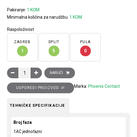
Pakiranje:
1 KOM
Minimalna količina za narudžbu:
1 KOM
Raspoloživost
ZAGREB
SPLIT
PULA
1
5
0
Ispravljač QUINT POWER, sa SFB tehnologijom, slobodnim odabir
NARUČI
Marka:
Phoenix Contact
USPOREDI PROIZVOD
TEHNIČKE SPECIFIKACIJE
Broj faza
1AC jednofazni