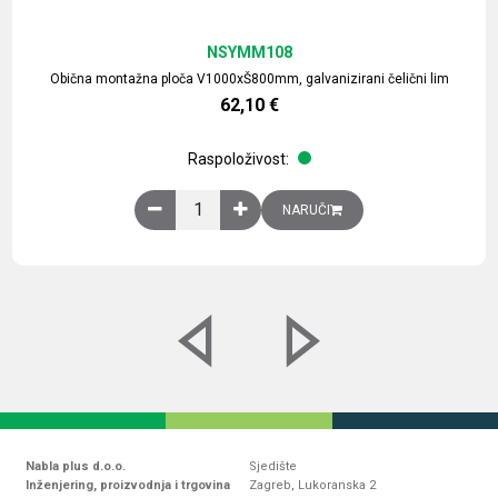
NSYMM108
Obična montažna ploča V1000xŠ800mm, galvanizirani čelični lim
62,10
€
Raspoloživost:
Obična montažna ploča V1000xŠ800mm, galvaniz
NARUČI
Nabla plus d.o.o.
Sjedište
Inženjering, proizvodnja i trgovina
Zagreb, Lukoranska 2