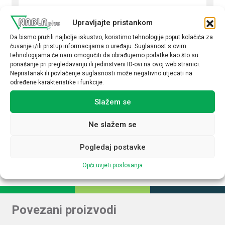
AC 100-240 V
Upravljajte pristankom
Podesivi izlazni napon
Da bismo pružili najbolje iskustvo, koristimo tehnologije poput kolačića za
Ne
čuvanje i/ili pristup informacijama o uređaju. Suglasnost s ovim
tehnologijama će nam omogućiti da obrađujemo podatke kao što su
Izlazni napon (V DC)
ponašanje pri pregledavanju ili jedinstveni ID-ovi na ovoj web stranici.
Nepristanak ili povlačenje suglasnosti može negativno utjecati na
24
određene karakteristike i funkcije.
Izlazna struja (A)
Slažem se
2,50
Ne slažem se
Upravljanje NFC
Ne
Pogledaj postavke
Opći uvjeti poslovanja
Povezani proizvodi