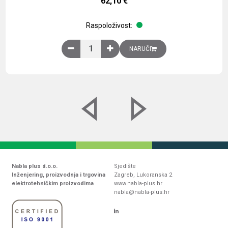
62,10
€
Raspoloživost:
Obična montažna ploča V1000xŠ800mm, galvaniz
NARUČI
Nabla plus d.o.o.
Sjedište
Inženjering, proizvodnja i trgovina
Zagreb, Lukoranska 2
elektrotehničkim proizvodima
www.nabla-plus.hr
nabla@nabla-plus.hr