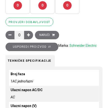
0
0
0
PROVJERI DOBAVLJIVOST
Ispravljač, 1 ili 2-faze - 100...240 V AC - 24 V - 2.5 A količina
NARUČI
Marka:
Schneider Electric
USPOREDI PROIZVOD
TEHNIČKE SPECIFIKACIJE
Broj faza
1AC jednofazni
Ulazni napon AC/DC
AC
Ulazni napon (V)