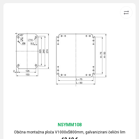
NSYMM108
Obična montažna ploča V1000xŠ800mm, galvanizirani čelični lim