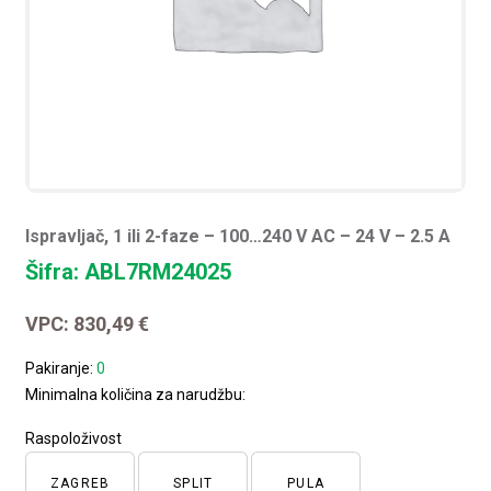
Ispravljač, 1 ili 2-faze – 100…240 V AC – 24 V – 2.5 A
Šifra: ABL7RM24025
VPC:
830,49
€
Pakiranje:
0
Minimalna količina za narudžbu:
Raspoloživost
ZAGREB
SPLIT
PULA