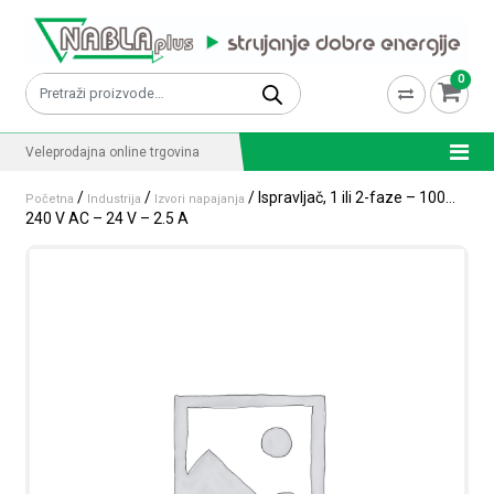
Skip to content
0
Pretraži:
Veleprodajna online trgovina
/
/
/ Ispravljač, 1 ili 2-faze – 100…
Početna
Industrija
Izvori napajanja
240 V AC – 24 V – 2.5 A